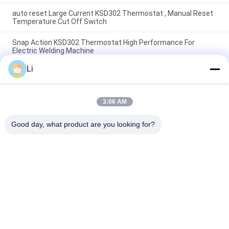
auto reset Large Current KSD302 Thermostat , Manual Reset
Temperature Cut Off Switch
Snap Action KSD302 Thermostat High Performance For
Electric Welding Machine
Li
Oil Press KSD Bimetal Thermostat Normally Closed / Open
Type Available
3:06 AM
সব
Good day, what product are you looking for?
KSD Bimetal 
KSD301 Bimetal 
Thermostat
Thermostat
Thermal Protection 
KSD302 Thermostat
Switch
NTC Thermistor 
কেএসডি তাপ স্যুইচ
Temperature Sensor