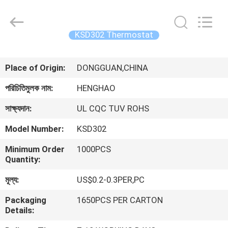
Heng
Hao
Electric
Co.,
Ltd.
KSD302 Thermostat
All
Rights
বাড়ি
Reserved.
Place of Origin:
DONGGUAN,CHINA
পণ্য
পরিচিতিমুলক নাম:
HENGHAO
সাক্ষ্যদান:
UL CQC TUV ROHS
VR
Model Number:
KSD302
প্রদর্শন
Minimum Order
1000PCS
Quantity:
আমাদের
মূল্য:
US$0.2-0.3PER,PC
সম্পর্কে
Packaging
1650PCS PER CARTON
Details:
কারখানা