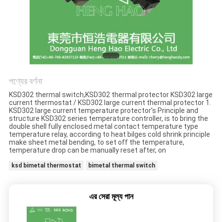
ক্ষেত্রেই
সাইট
ম্যাপ
পণ্যের বর্ণনা
PRIVACY
KSD302 thermal switch,KSD302 thermal protector KSD302 large
POLICY
current thermostat / KSD302 large current thermal protector 1.
KSD302 large current temperature protector’s Principle and
structure KSD302 series temperature controller, is to bring the
double shell fully enclosed metal contact temperature type
temperature relay, according to heat bilges cold shrink principle
make sheet metal bending, to set off the temperature,
temperature drop can be manually reset after, on
ksd bimetal thermostat
bimetal thermal switch
এর সেরা মূল্য পান