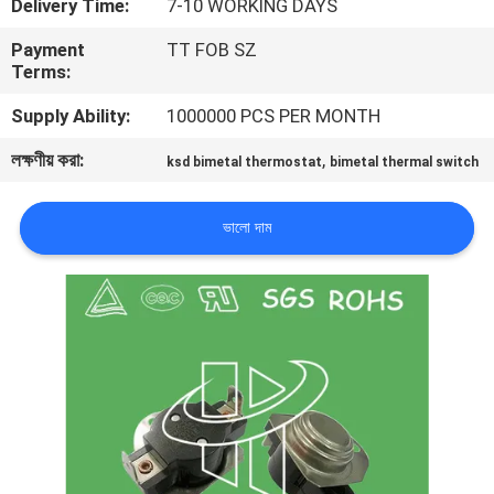
Delivery Time:
7-10 WORKING DAYS
ভ্রমণ
Payment
TT FOB SZ
Terms:
মান
Supply Ability:
1000000 PCS PER MONTH
নিয়ন্ত্রণ
লক্ষণীয় করা:
,
ksd bimetal thermostat
bimetal thermal switch
আমাদের
ভালো দাম
সাথে
যোগাযোগ
করুন
খবর
সব