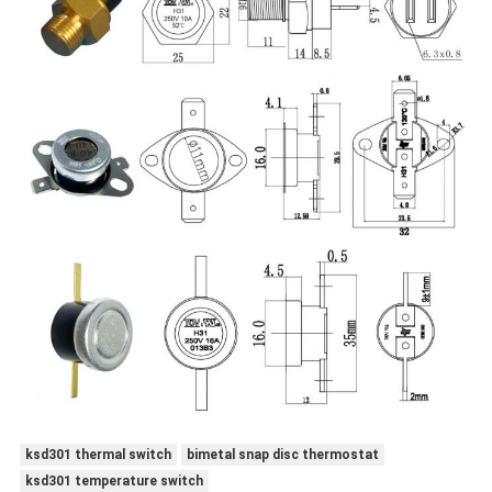
ksd301 thermal switch
bimetal snap disc thermostat
ksd301 temperature switch