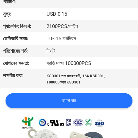
পরিমাণ:
ভ্রমণ
মূল্য:
USD 0.15
মান
প্যাকেজিং বিবরণ:
2100PCS/কার্টন
নিয়ন্ত্রণ
ডেলিভারি সময়:
10~15 কর্মদিবস
পরিশোধের শর্ত:
টি/টি
আমাদের
যোগানের ক্ষমতা:
প্রতি মাসে 100000PCS
সাথে
লক্ষণীয় করা:
,
,
যোগাযোগ
KSD301 তাপ সংযোগকারী
16A KSD301
100000 চক্র KSD301
করুন
ভালো দাম
খবর
সব