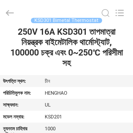
Heng
Hao
Electric
Co.,
Ltd.
KSD301 Bimetal Thermostat
All
Rights
250V 16A KSD301 তাপমাত্রা
বাড়ি
Reserved.
নিয়ন্ত্রক বাইমেটালিক থার্মোস্ট্যাট,
পণ্য
100000 চক্র এবং 0~250℃ পরিসীমা
সহ
VR
প্রদর্শন
উৎপত্তি স্থল:
চীন
পরিচিতিমুলক নাম:
HENGHAO
আমাদের
সাক্ষ্যদান:
UL
সম্পর্কে
মডেল নম্বার:
KSD201
কারখানা
ন্যূনতম চাহিদার
1000