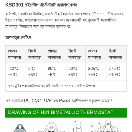
KSD301 বাইমেটাল থার্মোস্ট্যাট অ্যাপ্লিকেশন
কফি পট, স্বয়ংক্রিয় টোস্টার, ল্যামিনেটর, বৈদ্যুতিক জলের পাত্র, স্টিম গান, স্টিম আয়রন,
উইন্ড ওয়ার্মার, মাইক্রোওয়েভ ওভেন এবং জল সরবরাহকারী সহ গৃহস্থালী যন্ত্রপাতিতে
তাপমাত্রা নিয়ন্ত্রণের জন্য ব্যাপকভাবে ব্যবহৃত হয়।
তাপমাত্রা সেটিংস
খোলার
রিসেট
খোলার
রিসেট
খোলার
রিসেট
তাপমাত্রা
তাপমাত্রা
তাপমাত্রা
তাপমাত্রা
তাপমাত্রা
তাপমাত্রা
-20℃
5℃
95℃
80℃
205℃
175℃
±5℃
±5℃
±5℃
±5℃
±5℃
±10℃
ক্লায়েন্টের প্রয়োজনীয়তা অনুযায়ী কাস্টম তাপমাত্রা সেটিংস উপলব্ধ
এই পণ্যটিতে UL, CQC, TUV এবং RoHS সার্টিফিকেশন অনুমোদন রয়েছে।