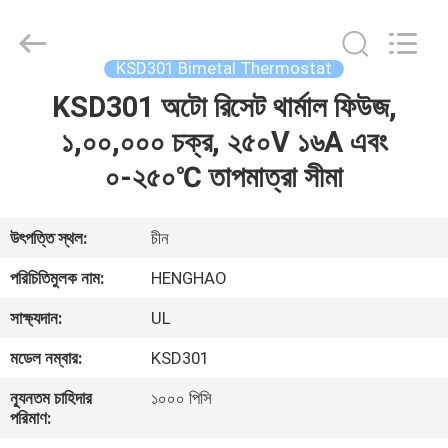
Heng
Hao
Electric
Co.,
Ltd.
KSD301 Bimetal Thermostat
All
Rights
KSD301 অটো রিসেট থার্মাল ফিউজ,
বাড়ি
Reserved.
১,০০,০০০ চক্র, ২৫০V ১৬A এবং
পণ্য
০-২৫০℃ তাপমাত্রা সীমা
VR
উৎপত্তি স্থল:
চীন
প্রদর্শন
পরিচিতিমুলক নাম:
HENGHAO
সাক্ষ্যদান:
UL
আমাদের
মডেল নম্বার:
KSD301
সম্পর্কে
ন্যূনতম চাহিদার
১০০০ পিসি
পরিমাণ:
কারখানা