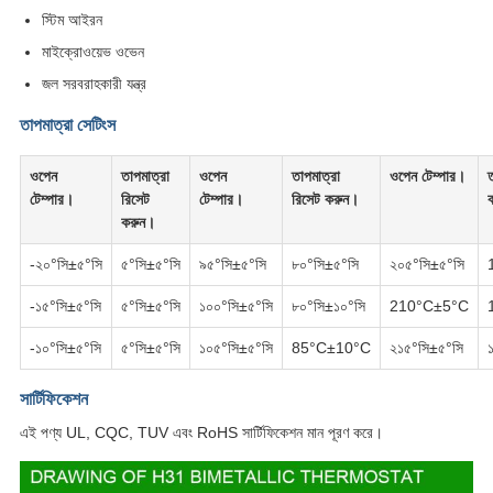
স্টিম আইরন
মাইক্রোওয়েভ ওভেন
জল সরবরাহকারী যন্ত্র
তাপমাত্রা সেটিংস
ওপেন
তাপমাত্রা
ওপেন
তাপমাত্রা
ওপেন টেম্পার।
ত
টেম্পার।
রিসেট
টেম্পার।
রিসেট করুন।
করুন।
-২০°সি±৫°সি
৫°সি±৫°সি
৯৫°সি±৫°সি
৮০°সি±৫°সি
২০৫°সি±৫°সি
-১৫°সি±৫°সি
৫°সি±৫°সি
১০০°সি±৫°সি
৮০°সি±১০°সি
210°C±5°C
-১০°সি±৫°সি
৫°সি±৫°সি
১০৫°সি±৫°সি
85°C±10°C
২১৫°সি±৫°সি
সার্টিফিকেশন
এই পণ্য UL, CQC, TUV এবং RoHS সার্টিফিকেশন মান পূরণ করে।