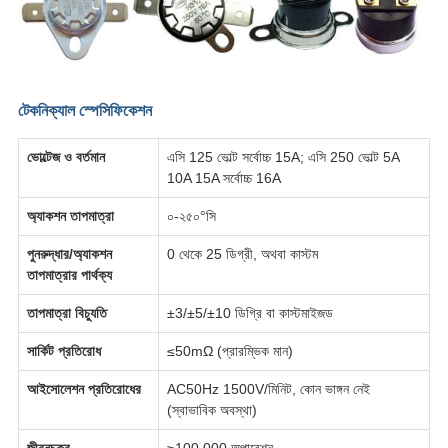
টেকনিক্যাল স্পেসিফিকেশন
ভোল্টেজ ও বর্তমান
এসি 125 ভোল্ট সর্বোচ্চ 15A; এসি 250 ভোল্ট 5A
10A 15A সর্বোচ্চ 16A
অ্যাকশন তাপমাত্রা
০-২৫০°সি
পুনরুদ্ধার/অ্যাকশন
0 থেকে 25 ডিগ্রী, অথবা কাস্টম
তাপমাত্রার পার্থক্য
তাপমাত্রা বিচ্যুতি
±3/±5/±10 ডিগ্রি বা কাস্টমাইজড
সার্কিট প্রতিরোধ
≤50mΩ (প্রারম্ভিক মান)
আইসোলেশন প্রতিরোধের
AC50Hz 1500V/মিনিট, কোন ভাঙ্গন নেই
(স্বাভাবিক অবস্থা)
জীবনচক্র
≥100,000 অপারেশন