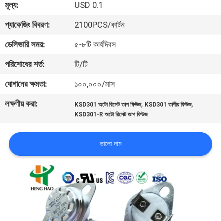
মূল্য:
USD 0.1
ভ্রমণ
প্যাকেজিং বিবরণ:
2100PCS/কার্টন
মান
ডেলিভারি সময়:
৫-৮টি কার্যদিবস
নিয়ন্ত্রণ
পরিশোধের শর্ত:
টি/টি
যোগানের ক্ষমতা:
১০০,০০০/মাস
আমাদের
লক্ষণীয় করা:
,
,
সাথে
KSD301 অটো রিসেট তাপ ফিউজ
KSD301 তাপীয় ফিউজ
KSD301-R অটো রিসেট তাপ ফিউজ
যোগাযোগ
করুন
ভালো দাম
খবর
সব