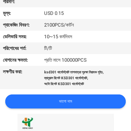
পরিমাণ:
ভ্রমণ
মূল্য:
USD 0.15
মান
প্যাকেজিং বিবরণ:
2100PCS/কার্টন
নিয়ন্ত্রণ
ডেলিভারি সময়:
10~15 কর্মদিবস
পরিশোধের শর্ত:
টি/টি
আমাদের
যোগানের ক্ষমতা:
প্রতি মাসে 100000PCS
সাথে
লক্ষণীয় করা:
,
যোগাযোগ
ksd301 থার্মোস্ট্যাট তাপমাত্রা সুরক্ষা নিয়ামক সুইচ
,
ম্যানুয়াল রিসেট KSD301 থার্মোস্ট্যাট
করুন
অটো রিসেট KSD301 থার্মোস্ট্যাট
ভালো দাম
খবর
সব