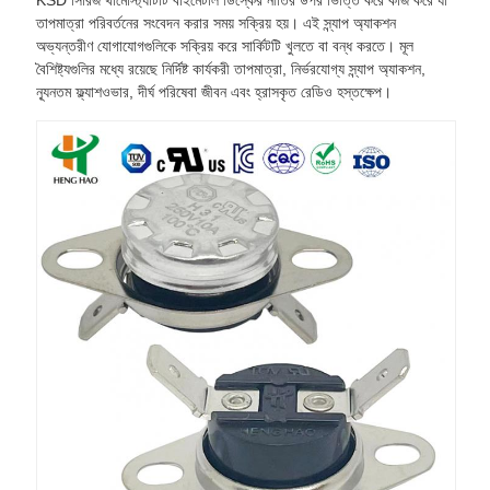
KSD সিরিজ থার্মোস্ট্যাটটি বাইমেটাল ডিস্কের নীতির উপর ভিত্তি করে কাজ করে যা
তাপমাত্রা পরিবর্তনের সংবেদন করার সময় সক্রিয় হয়। এই স্ন্যাপ অ্যাকশন
অভ্যন্তরীণ যোগাযোগগুলিকে সক্রিয় করে সার্কিটটি খুলতে বা বন্ধ করতে। মূল
বৈশিষ্ট্যগুলির মধ্যে রয়েছে নির্দিষ্ট কার্যকরী তাপমাত্রা, নির্ভরযোগ্য স্ন্যাপ অ্যাকশন,
ন্যূনতম ফ্ল্যাশওভার, দীর্ঘ পরিষেবা জীবন এবং হ্রাসকৃত রেডিও হস্তক্ষেপ।