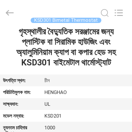
Heng
Hao
Electric
Co.,
Ltd.
KSD301 Bimetal Thermostat
All
Rights
গৃহস্থালীর বৈদ্যুতিক সরঞ্জামের জন্য
বাড়ি
Reserved.
প্লাস্টিক বা সিরামিক হাউজিং এবং
পণ্য
অ্যালুমিনিয়াম ক্যাপ বা কপার হেড সহ
KSD301 বাইমেটাল থার্মোস্ট্যাট
VR
প্রদর্শন
উৎপত্তি স্থল:
চীন
পরিচিতিমুলক নাম:
HENGHAO
আমাদের
সাক্ষ্যদান:
UL
সম্পর্কে
মডেল নম্বার:
KSD201
কারখানা
ন্যূনতম চাহিদার
1000