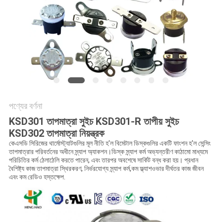
ক্ষেত্রেই
SITEMAP
PRIVACY
POLICY
পণ্যের বর্ণনা
KSD301 তাপমাত্রা সুইচ KSD301-R তাপীয় সুইচ
KSD302 তাপমাত্রা নিয়ন্ত্রক
কেএসডি সিরিজের থার্মোস্ট্যাটগুলির মূল নীতি হ'ল বিমেটাল ডিস্কগুলির একটি ফাংশন হ'ল সেন্সিং
তাপমাত্রার পরিবর্তনের অধীনে স্ন্যাপ অ্যাকশন।ডিস্ক স্ন্যাপ কর্ম অভ্যন্তরীণ কাঠামো মাধ্যমে
পরিচিতির কর্ম ঠেলাঠেলি করতে পারেন, এবং তারপর অবশেষে সার্কিট বন্ধ করা হয়। প্রধান
বৈশিষ্ট্য কাজ তাপমাত্রা স্থিরকরণ, নির্ভরযোগ্য স্ন্যাপ কর্ম,কম ফ্ল্যাশওভার দীর্ঘতর কাজ জীবন
এবং কম রেডিও হস্তক্ষেপ.