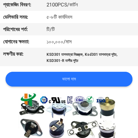
ভ্রমণ
প্যাকেজিং বিবরণ:
2100PCS/কার্টন
ডেলিভারি সময়:
৫-৮টি কার্যদিবস
মান
পরিশোধের শর্ত:
টি/টি
নিয়ন্ত্রণ
যোগানের ক্ষমতা:
১০০,০০০/মাস
লক্ষণীয় করা:
,
,
আমাদের
KSD301 তাপমাত্রা নিয়ন্ত্রক
Ksd301 তাপমাত্রা সুইচ
KSD301-R তাপীয় সুইচ
সাথে
যোগাযোগ
ভালো দাম
করুন
খবর
সব