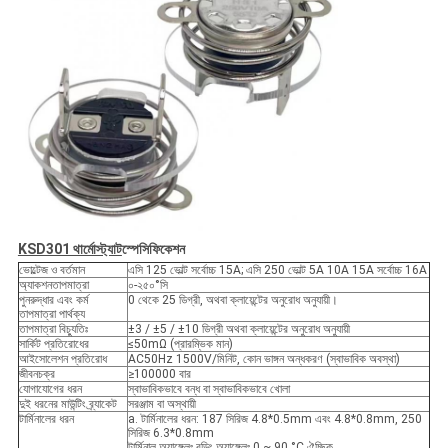
KSD301 থার্মোস্ট্যাট
স্পেসিফিকেশন
ভোল্টেজ ও বর্তমান
এসি 125 ভোল্ট সর্বোচ্চ 15A; এসি 250 ভোল্ট 5A 10A 15A সর্বোচ্চ 16A
অ্যাকশনতাপমাত্রা
০-২৫০°সি
পুনরুদ্ধার এবং কর্ম
0 থেকে 25 ডিগ্রী, অথবা ক্লায়েন্টের অনুরোধ অনুযায়ী।
তাপমাত্রা পার্থক্য
তাপমাত্রা বিচ্যুতিঃ
±3 / ±5 / ±10 ডিগ্রী অথবা ক্লায়েন্টের অনুরোধ অনুযায়ী
সার্কিট প্রতিরোধের
≤50mΩ (প্রারম্ভিক মান)
আইসোলেশন প্রতিরোধ
AC50Hz 1500V/মিনিট, কোন ভাঙ্গন অন্ধকরণ (স্বাভাবিক অবস্থা)
জীবনচক্র
≥100000 বার
যোগাযোগের ধরন
স্বাভাবিকভাবে বন্ধ বা স্বাভাবিকভাবে খোলা
দুই ধরনের মাউন্টিং ব্র্যাকেট
সরঞ্জাম বা অস্থায়ী
টার্মিনালের ধরন
a. টার্মিনালের ধরন: 187 সিরিজ 4.8*0.5mm এবং 4.8*0.8mm, 250
সিরিজ 6.3*0.8mm
টার্মিনাল অ্যাঙ্গেলঃ বন্ডিং অ্যাঙ্গেলঃ 0 ~ 90 °C ঐচ্ছিক