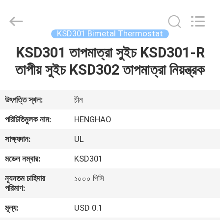
Heng
Hao
Electric
Co.,
Ltd.
KSD301 Bimetal Thermostat
All
Rights
KSD301 তাপমাত্রা সুইচ KSD301-R
বাড়ি
Reserved.
তাপীয় সুইচ KSD302 তাপমাত্রা নিয়ন্ত্রক
পণ্য
উৎপত্তি স্থল:
চীন
VR
পরিচিতিমুলক নাম:
HENGHAO
প্রদর্শন
সাক্ষ্যদান:
UL
মডেল নম্বার:
KSD301
আমাদের
সম্পর্কে
ন্যূনতম চাহিদার
১০০০ পিসি
পরিমাণ:
মূল্য:
USD 0.1
কারখানা