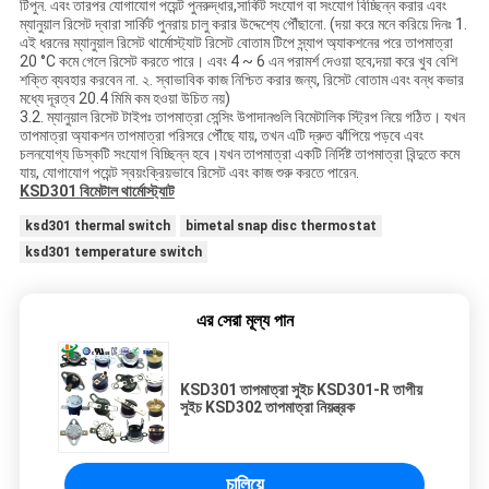
টিপুন. এবং তারপর যোগাযোগ পয়েন্ট পুনরুদ্ধার,সার্কিট সংযোগ বা সংযোগ বিচ্ছিন্ন করার এবং
ম্যানুয়াল রিসেট দ্বারা সার্কিট পুনরায় চালু করার উদ্দেশ্যে পৌঁছানো. (দয়া করে মনে করিয়ে দিনঃ 1.
এই ধরনের ম্যানুয়াল রিসেট থার্মোস্ট্যাট রিসেট বোতাম টিপে স্ন্যাপ অ্যাকশনের পরে তাপমাত্রা
20 °C কমে গেলে রিসেট করতে পারে। এবং 4 ~ 6 এন পরামর্শ দেওয়া হবে;দয়া করে খুব বেশি
শক্তি ব্যবহার করবেন না. ২. স্বাভাবিক কাজ নিশ্চিত করার জন্য, রিসেট বোতাম এবং বন্ধ কভার
মধ্যে দূরত্ব 20.4 মিমি কম হওয়া উচিত নয়)
3.2. ম্যানুয়াল রিসেট টাইপঃ তাপমাত্রা সেন্সিং উপাদানগুলি বিমেটালিক স্ট্রিপ নিয়ে গঠিত। যখন
তাপমাত্রা অ্যাকশন তাপমাত্রা পরিসরে পৌঁছে যায়, তখন এটি দ্রুত ঝাঁপিয়ে পড়বে এবং
চলনযোগ্য ডিস্কটি সংযোগ বিচ্ছিন্ন হবে।যখন তাপমাত্রা একটি নির্দিষ্ট তাপমাত্রা বিন্দুতে কমে
যায়, যোগাযোগ পয়েন্ট স্বয়ংক্রিয়ভাবে রিসেট এবং কাজ শুরু করতে পারেন.
KSD301 বিমেটাল থার্মোস্ট্যাট
ksd301 thermal switch
bimetal snap disc thermostat
ksd301 temperature switch
এর সেরা মূল্য পান
KSD301 তাপমাত্রা সুইচ KSD301-R তাপীয়
সুইচ KSD302 তাপমাত্রা নিয়ন্ত্রক
চালিয়ে