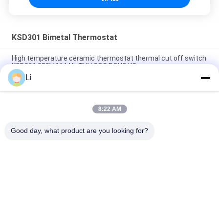
KSD301 Bimetal Thermostat
High temperature ceramic thermostat thermal cut off switch
KSD301 250V 16A UL TUV CQC ROHS KC
Li
Bimetal Disc Snap Action Thermostats, low temperature
limited control switch H31 250V 10 13C
8:22 AM
Snap Action Type KSD301 Bimetal Thermostat AC 125V 250V
Power Rated
Good day, what product are you looking for?
সব
KSD Bimetal 
KSD301 Bimetal 
Thermostat
Thermostat
Thermal Protection 
KSD302 Thermostat
Switch