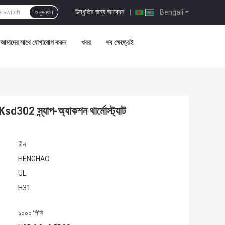
উদ্ধৃতির জন্য আবেদন
|
Bengali
অনুসন্ধান
আমাদের সাথে যোগাযোগ করুন
খবর
সব ক্ষেত্রেই
302 স্ন্যাপ-অ্যাকশন থার্মোস্ট্যাট
চীন
HENGHAO
UL
H31
১০০০ পিসি