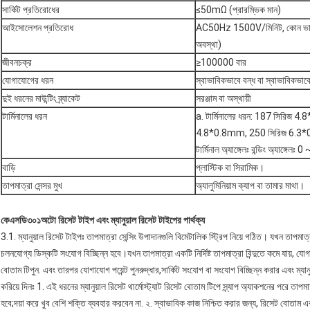
সার্কিট প্রতিরোধের
≤50mΩ (প্রারম্ভিক মান)
আইসোলেশন প্রতিরোধ
AC50Hz 1500V/মিনিট, কোন ভাঙ্গ
অবস্থা)
জীবনচক্র
≥100000 বার
যোগাযোগের ধরন
স্বাভাবিকভাবে বন্ধ বা স্বাভাবিকভাব
দুই ধরনের মাউন্টিং ব্র্যাকেট
সরঞ্জাম বা অস্থায়ী
টার্মিনালের ধরন
a. টার্মিনালের ধরন: 187 সিরিজ 
4.8*0.8mm, 250 সিরিজ 6.3
টার্মিনাল অ্যাঙ্গেলঃ বন্ডিং অ্যাঙ্গেলঃ
বাড়ি
প্লাস্টিক বা সিরামিক।
তাপমাত্রা সেন্সর মুখ
অ্যালুমিনিয়াম ক্যাপ বা তামার মাথা।
কে
এসডি৩০১
অটো রিসেট টাইপ এবং ম্যানুয়াল রিসেট টাইপের পার্থক্য
3.1. ম্যানুয়াল রিসেট টাইপঃ তাপমাত্রা সেন্সিং উপাদানগুলি বিমেটালিক স্ট্রিপ নিয়ে গঠিত। যখন তাপমাত
চলনযোগ্য ডিস্কটি সংযোগ বিচ্ছিন্ন হবে।যখন তাপমাত্রা একটি নির্দিষ্ট তাপমাত্রা বিন্দুতে কমে যায়, যোগ
বোতাম টিপুন. এবং তারপর যোগাযোগ পয়েন্ট পুনরুদ্ধার,সার্কিট সংযোগ বা সংযোগ বিচ্ছিন্ন করার এবং ম্যানুয়
করিয়ে দিনঃ 1. এই ধরনের ম্যানুয়াল রিসেট থার্মোস্ট্যাট রিসেট বোতাম টিপে স্ন্যাপ অ্যাকশনের পরে 
হবে;দয়া করে খুব বেশি শক্তি ব্যবহার করবেন না. ২. স্বাভাবিক কাজ নিশ্চিত করার জন্য, রিসেট বোতাম এ