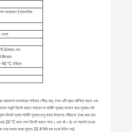
ন অন্ধকরণ (স্বাভাবিক
ে খোলা
4.8*0.5mm এবং
*0.8mm
 0 ~ 90 °C ঐচ্ছিক
্রা অ্যাকশন তাপমাত্রা পরিসরে পৌঁছে যায়, তখন এটি দ্রুত ঝাঁপিয়ে পড়বে এবং
াযোগ পয়েন্ট রিসেট করতে পারবেন না সার্কিট পুনরায় সংযোগ করে পুনরায় সেট
াল রিসেট দ্বারা সার্কিট পুনরায় চালু করার উদ্দেশ্যে পৌঁছানো. (দয়া করে মনে
তাপমাত্রা 20 °C কমে গেলে রিসেট করতে পারে। এবং 4 ~ 6 এন পরামর্শ দেওয়া
বং বন্ধ কভার মধ্যে দূরত্ব 20.4 মিমি কম হওয়া উচিত নয়)