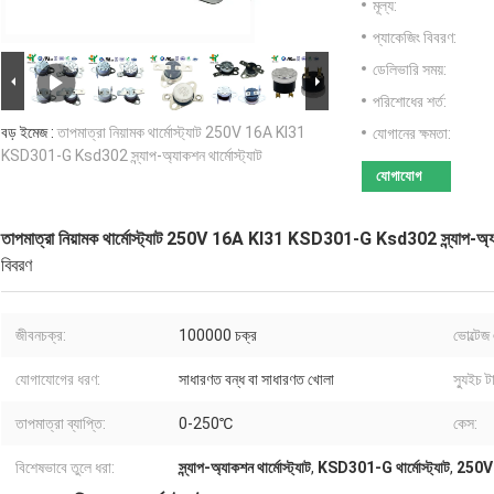
মূল্য:
প্যাকেজিং বিবরণ:
ডেলিভারি সময়:
পরিশোধের শর্ত:
বড় ইমেজ :
তাপমাত্রা নিয়ামক থার্মোস্ট্যাট 250V 16A KI31
যোগানের ক্ষমতা:
KSD301-G Ksd302 স্ন্যাপ-অ্যাকশন থার্মোস্ট্যাট
যোগাযোগ
তাপমাত্রা নিয়ামক থার্মোস্ট্যাট 250V 16A KI31 KSD301-G Ksd302 স্ন্যাপ-অ্যাকশ
বিবরণ
জীবনচক্র:
100000 চক্র
ভোল্টেজ 
যোগাযোগের ধরণ:
সাধারণত বন্ধ বা সাধারণত খোলা
স্যুইচ ট
তাপমাত্রা ব্যাপ্তি:
0-250℃
কেস:
বিশেষভাবে তুলে ধরা:
স্ন্যাপ-অ্যাকশন থার্মোস্ট্যাট
,
KSD301-G থার্মোস্ট্যাট
,
250V 1