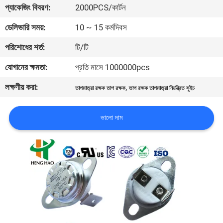
ভ্রমণ
প্যাকেজিং বিবরণ:
2000PCS/কার্টন
ডেলিভারি সময়:
10 ~ 15 কর্মদিবস
মান
পরিশোধের শর্ত:
টি/টি
নিয়ন্ত্রণ
যোগানের ক্ষমতা:
প্রতি মাসে 1000000pcs
লক্ষণীয় করা:
,
আমাদের
তাপমাত্রা রক্ষক তাপ রক্ষক
তাপ রক্ষক তাপমাত্রা নিয়ন্ত্রিত সুইচ
সাথে
ভালো দাম
যোগাযোগ
করুন
খবর
সব