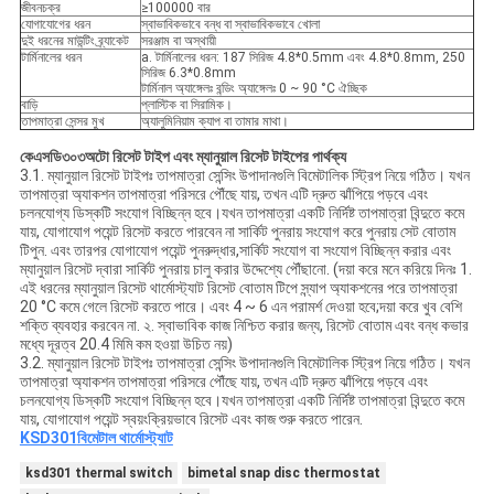
জীবনচক্র
≥100000 বার
যোগাযোগের ধরন
স্বাভাবিকভাবে বন্ধ বা স্বাভাবিকভাবে খোলা
দুই ধরনের মাউন্টিং ব্র্যাকেট
সরঞ্জাম বা অস্থায়ী
টার্মিনালের ধরন
a. টার্মিনালের ধরন: 187 সিরিজ 4.8*0.5mm এবং 4.8*0.8mm, 250
সিরিজ 6.3*0.8mm
টার্মিনাল অ্যাঙ্গেলঃ বন্ডিং অ্যাঙ্গেলঃ 0 ~ 90 °C ঐচ্ছিক
বাড়ি
প্লাস্টিক বা সিরামিক।
তাপমাত্রা সেন্সর মুখ
অ্যালুমিনিয়াম ক্যাপ বা তামার মাথা।
কে
এসডি৩০৩
অটো রিসেট টাইপ এবং ম্যানুয়াল রিসেট টাইপের পার্থক্য
3.1. ম্যানুয়াল রিসেট টাইপঃ তাপমাত্রা সেন্সিং উপাদানগুলি বিমেটালিক স্ট্রিপ নিয়ে গঠিত। যখন
তাপমাত্রা অ্যাকশন তাপমাত্রা পরিসরে পৌঁছে যায়, তখন এটি দ্রুত ঝাঁপিয়ে পড়বে এবং
চলনযোগ্য ডিস্কটি সংযোগ বিচ্ছিন্ন হবে।যখন তাপমাত্রা একটি নির্দিষ্ট তাপমাত্রা বিন্দুতে কমে
যায়, যোগাযোগ পয়েন্ট রিসেট করতে পারবেন না সার্কিট পুনরায় সংযোগ করে পুনরায় সেট বোতাম
টিপুন. এবং তারপর যোগাযোগ পয়েন্ট পুনরুদ্ধার,সার্কিট সংযোগ বা সংযোগ বিচ্ছিন্ন করার এবং
ম্যানুয়াল রিসেট দ্বারা সার্কিট পুনরায় চালু করার উদ্দেশ্যে পৌঁছানো. (দয়া করে মনে করিয়ে দিনঃ 1.
এই ধরনের ম্যানুয়াল রিসেট থার্মোস্ট্যাট রিসেট বোতাম টিপে স্ন্যাপ অ্যাকশনের পরে তাপমাত্রা
20 °C কমে গেলে রিসেট করতে পারে। এবং 4 ~ 6 এন পরামর্শ দেওয়া হবে;দয়া করে খুব বেশি
শক্তি ব্যবহার করবেন না. ২. স্বাভাবিক কাজ নিশ্চিত করার জন্য, রিসেট বোতাম এবং বন্ধ কভার
মধ্যে দূরত্ব 20.4 মিমি কম হওয়া উচিত নয়)
3.2. ম্যানুয়াল রিসেট টাইপঃ তাপমাত্রা সেন্সিং উপাদানগুলি বিমেটালিক স্ট্রিপ নিয়ে গঠিত। যখন
তাপমাত্রা অ্যাকশন তাপমাত্রা পরিসরে পৌঁছে যায়, তখন এটি দ্রুত ঝাঁপিয়ে পড়বে এবং
চলনযোগ্য ডিস্কটি সংযোগ বিচ্ছিন্ন হবে।যখন তাপমাত্রা একটি নির্দিষ্ট তাপমাত্রা বিন্দুতে কমে
যায়, যোগাযোগ পয়েন্ট স্বয়ংক্রিয়ভাবে রিসেট এবং কাজ শুরু করতে পারেন.
KSD301
বিমেটাল থার্মোস্ট্যাট
ksd301 thermal switch
bimetal snap disc thermostat