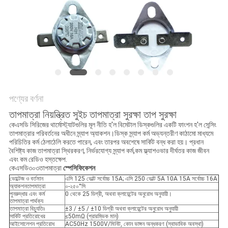
ক্ষেত্রেই
SITEMAP
PRIVACY
POLICY
পণ্যের বর্ণনা
তাপমাত্রা নিয়ন্ত্রিত সুইচ তাপমাত্রা সুরক্ষা তাপ সুরক্ষা
কেএসডি সিরিজের থার্মোস্ট্যাটগুলির মূল নীতি হ'ল বিমেটাল ডিস্কগুলির একটি ফাংশন হ'ল সেন্সিং
তাপমাত্রার পরিবর্তনের অধীনে স্ন্যাপ অ্যাকশন।ডিস্ক স্ন্যাপ কর্ম অভ্যন্তরীণ কাঠামো মাধ্যমে
পরিচিতির কর্ম ঠেলাঠেলি করতে পারেন, এবং তারপর অবশেষে সার্কিট বন্ধ করা হয়। প্রধান
বৈশিষ্ট্য কাজ তাপমাত্রা স্থিরকরণ, নির্ভরযোগ্য স্ন্যাপ কর্ম,কম ফ্ল্যাশওভার দীর্ঘতর কাজ জীবন
এবং কম রেডিও হস্তক্ষেপ.
কেএসডি৩০৩
তাপমাত্রা
স্পেসিফিকেশন
ভোল্টেজ ও বর্তমান
এসি 125 ভোল্ট সর্বোচ্চ 15A; এসি 250 ভোল্ট 5A 10A 15A সর্বোচ্চ 16A
অ্যাকশনতাপমাত্রা
০-২৫০°সি
পুনরুদ্ধার এবং কর্ম
0 থেকে 25 ডিগ্রী, অথবা ক্লায়েন্টের অনুরোধ অনুযায়ী।
তাপমাত্রা পার্থক্য
তাপমাত্রা বিচ্যুতিঃ
±3 / ±5 / ±10 ডিগ্রী অথবা ক্লায়েন্টের অনুরোধ অনুযায়ী
সার্কিট প্রতিরোধের
≤50mΩ (প্রারম্ভিক মান)
আইসোলেশন প্রতিরোধ
AC50Hz 1500V/মিনিট, কোন ভাঙ্গন অন্ধকরণ (স্বাভাবিক অবস্থা)