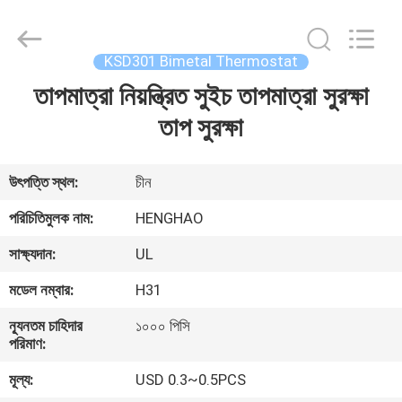
Heng
Hao
Electric
Co.,
Ltd.
KSD301 Bimetal Thermostat
All
Rights
তাপমাত্রা নিয়ন্ত্রিত সুইচ তাপমাত্রা সুরক্ষা
বাড়ি
Reserved.
তাপ সুরক্ষা
পণ্য
উৎপত্তি স্থল:
চীন
VR
পরিচিতিমুলক নাম:
HENGHAO
প্রদর্শন
সাক্ষ্যদান:
UL
মডেল নম্বার:
H31
আমাদের
সম্পর্কে
ন্যূনতম চাহিদার
১০০০ পিসি
পরিমাণ:
মূল্য:
USD 0.3~0.5PCS
কারখানা