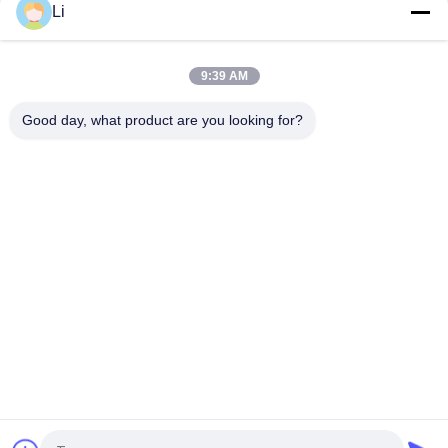
Li
Bimetal Disc Snap Action Thermostats, low temperature
limited control switch H31 250V 10 13C
9:39 AM
Snap Action Type KSD301 Bimetal Thermostat AC 125V 250V
Power Rated
Good day, what product are you looking for?
সব
KSD Bimetal 
KSD301 Bimetal 
Thermostat
Thermostat
Thermal Protection 
KSD302 Thermostat
Switch
NTC Thermistor 
কেএসডি তাপ স্যুইচ
Temperature Sensor
17AM Thermal 
Thermal Cutoff 
Protector
Switch