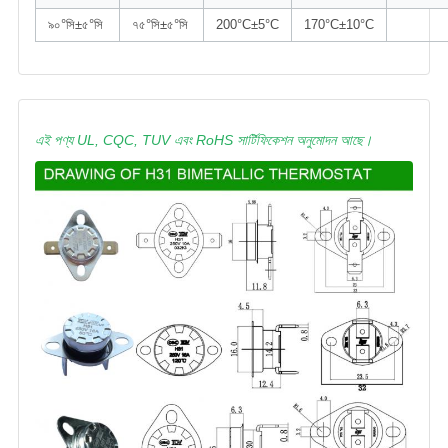
৯০°সি±৫°সি
৭৫°সি±৫°সি
200°C±5°C
170°C±10°C
এই পণ্য UL, CQC, TUV এবং RoHS সার্টিফিকেশন অনুমোদন আছে।