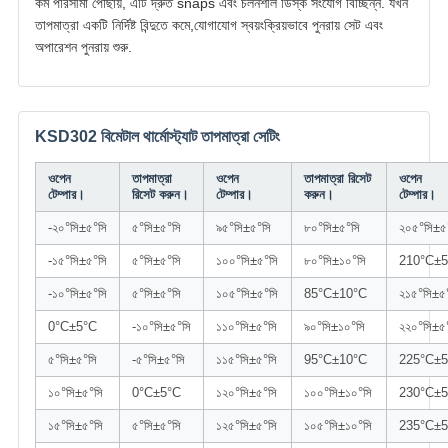
কর্ম পরিসীমা পৌঁছায়, এটি দ্রুত snaps এবং চলনশীল ডিস্ক সংযোগ বিচ্ছিন্ন. যখন
তাপমাত্রা একটি নির্দিষ্ট বিন্দুতে কমে,যোগাযোগ স্বয়ংক্রিয়ভাবে পুনরায় সেট এবং
অপারেশন পুনরায় শুরু.
KSD302 বিমেটাল থার্মোস্ট্যাট তাপমাত্রা সেটিং
ওপেন
তাপমাত্রা
ওপেন
তাপমাত্রা রিসেট
ওপেন
টেম্পার।
রিসেট করুন।
টেম্পার।
করুন।
টেম্পার।
-২০°সি±৫°সি
৫°সি±৫°সি
৯৫°সি±৫°সি
৮০°সি±৫°সি
২০৫°সি±৫
-১৫°সি±৫°সি
৫°সি±৫°সি
১০০°সি±৫°সি
৮০°সি±১০°সি
210°C±5
-১০°সি±৫°সি
৫°সি±৫°সি
১০৫°সি±৫°সি
85°C±10°C
২১৫°সি±৫
0°C±5°C
-১০°সি±৫°সি
১১০°সি±৫°সি
৯০°সি±১০°সি
২২০°সি±৫
৫°সি±৫°সি
-৫°সি±৫°সি
১১৫°সি±৫°সি
95°C±10°C
225°C±5
১০°সি±৫°সি
0°C±5°C
১২০°সি±৫°সি
১০০°সি±১০°সি
230°C±5
১৫°সি±৫°সি
৫°সি±৫°সি
১২৫°সি±৫°সি
১০৫°সি±১০°সি
235°C±5