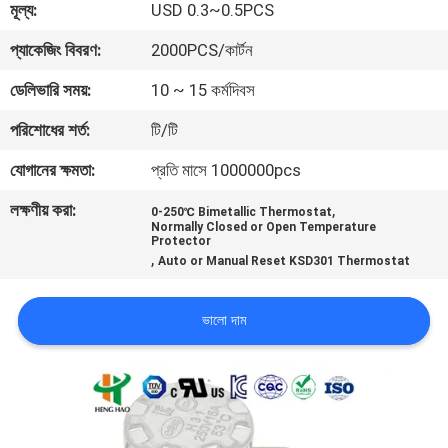
মূল্য:
USD 0.3~0.5PCS
ভ্রমণ
প্যাকেজিং বিবরণ:
2000PCS/কার্টন
মান
ডেলিভারি সময়:
10 ~ 15 কর্মদিবস
নিয়ন্ত্রণ
পরিশোধের শর্ত:
টি/টি
যোগানের ক্ষমতা:
প্রতি মাসে 1000000pcs
আমাদের
লক্ষণীয় করা:
,
সাথে
0-250℃ Bimetallic Thermostat
Normally Closed or Open Temperature
Protector
যোগাযোগ
,
Auto or Manual Reset KSD301 Thermostat
করুন
ভালো দাম
খবর
সব