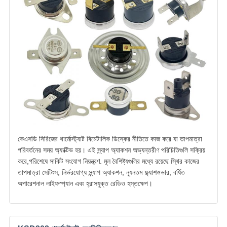
কেএসডি সিরিজের থার্মোস্ট্যাট বিমেটালিক ডিস্কের নীতিতে কাজ করে যা তাপমাত্রা
পরিবর্তনের সময় অ্যাক্টিভ হয়। এই স্ন্যাপ অ্যাকশন অভ্যন্তরীণ পরিচিতিগুলি সক্রিয়
করে,পরিশেষে সার্কিট সংযোগ নিয়ন্ত্রণ. মূল বৈশিষ্ট্যগুলির মধ্যে রয়েছে স্থির কাজের
তাপমাত্রা সেটিংস, নির্ভরযোগ্য স্ন্যাপ অ্যাকশন, ন্যূনতম ফ্ল্যাশওভার, বর্ধিত
অপারেশনাল লাইফস্প্যান এবং হ্রাসযুক্ত রেডিও হস্তক্ষেপ।