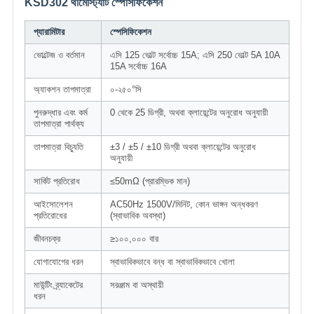
KSD302 থার্মোস্ট্যাট স্পেসিফিকেশন
প্যারামিটার
স্পেসিফিকেশন
ভোল্টেজ ও বর্তমান
এসি 125 ভোল্ট সর্বোচ্চ 15A; এসি 250 ভোল্ট 5A 10A
15A সর্বোচ্চ 16A
অ্যাকশন তাপমাত্রা
০-২৫০°সি
পুনরুদ্ধার এবং কর্ম
0 থেকে 25 ডিগ্রী, অথবা ক্লায়েন্টের অনুরোধ অনুযায়ী
তাপমাত্রা পার্থক্য
তাপমাত্রা বিচ্যুতি
±3 / ±5 / ±10 ডিগ্রী অথবা ক্লায়েন্টের অনুরোধ
অনুযায়ী
সার্কিট প্রতিরোধ
≤50mΩ (প্রারম্ভিক মান)
আইসোলেশন
AC50Hz 1500V/মিনিট, কোন ভাঙ্গন অন্ধকরণ
প্রতিরোধের
(স্বাভাবিক অবস্থা)
জীবনচক্র
≥১০০,০০০ বার
যোগাযোগের ধরন
স্বাভাবিকভাবে বন্ধ বা স্বাভাবিকভাবে খোলা
মাউন্টিং ব্র্যাকেটের
সরঞ্জাম বা অস্থায়ী
ধরন