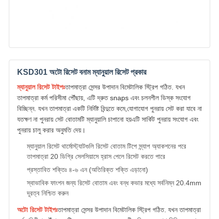
KSD301 অটো রিসেট বনাম ম্যানুয়াল রিসেট প্রকার
ম্যানুয়াল রিসেট টাইপঃ
তাপমাত্রা সেন্সর উপাদান বিমেটালিক স্ট্রিপ গঠিত. যখন
তাপমাত্রা কর্ম পরিসীমা পৌঁছায়, এটি দ্রুত snaps এবং চলনশীল ডিস্ক সংযোগ
বিচ্ছিন্ন. যখন তাপমাত্রা একটি নির্দিষ্ট বিন্দুতে কমে,যোগাযোগ পুনরায় সেট করা যাবে না
যতক্ষণ না পুনরায় সেট বোতামটি ম্যানুয়ালি চাপানো হয়এটি সার্কিট পুনরায় সংযোগ এবং
পুনরায় চালু করার অনুমতি দেয়।
ম্যানুয়াল রিসেট থার্মোস্ট্যাটগুলি রিসেট বোতাম টিপে স্ন্যাপ অ্যাকশনের পরে
তাপমাত্রা 20 ডিগ্রি সেলসিয়াসে হ্রাস পেলে রিসেট করতে পারে
প্রস্তাবিত শক্তিঃ ৪-৬ এন (অতিরিক্ত শক্তি এড়ানো)
স্বাভাবিক ফাংশন জন্য রিসেট বোতাম এবং বন্ধ কভার মধ্যে সর্বনিম্ন 20.4mm
দূরত্ব নিশ্চিত করুন
অটো রিসেট টাইপঃ
তাপমাত্রা সেন্সর উপাদান বিমেটালিক স্ট্রিপ গঠিত. যখন তাপমাত্রা