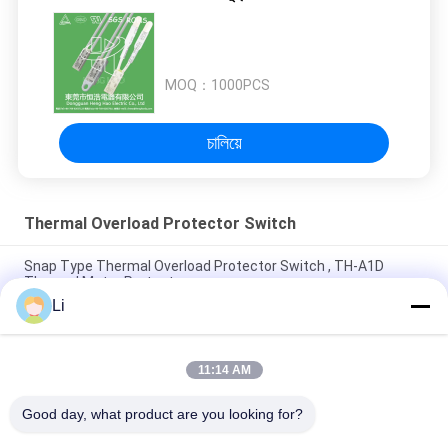
MOQ：
1000PCS
চালিয়ে
Thermal Overload Protector Switch
Snap Type Thermal Overload Protector Switch , TH-A1D
Thermal Motor Protector
Li
Plastic Case Thermal Protection Switch Normally Open Type
For Lighting Devices
11:14 AM
High Sensitive Thermal Overload Protector Switch Resettable
Thermal Fuse Protectors
Good day, what product are you looking for?