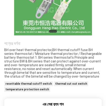
ক্ষেত্রেই
সাইট
ম্যাপ
PRIVACY
পণ্যের বর্ণনা
POLICY
BH over heat thermal protector,BH thermal cutoff fuse BH
series thermostat / Miniature thermal protector / Rechargeable
battery thermostat 1. BH series thermostat’s Principle and
structure BW & BH series that can protect against over-current
and over-temperature are sealed firmly, small internal
resistance, no noise and reset automatically. When current
through bimetal that are sensitive to temperature and current,
the status of the bimetal will be changed by over-temperature
resettable thermal cutoff switch
thermal cut out switch
temperature protection switch
এর সেরা মূল্য পান