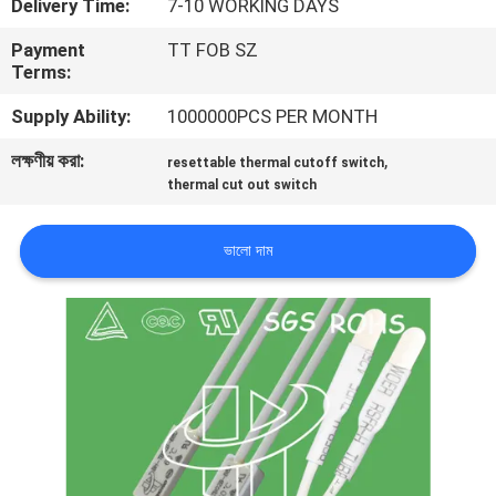
Delivery Time:
7-10 WORKING DAYS
ভ্রমণ
Payment
TT FOB SZ
Terms:
মান
Supply Ability:
1000000PCS PER MONTH
নিয়ন্ত্রণ
লক্ষণীয় করা:
,
resettable thermal cutoff switch
thermal cut out switch
আমাদের
সাথে
ভালো দাম
যোগাযোগ
করুন
খবর
সব