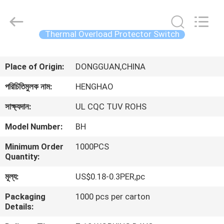
Heng
Hao
Electric
Co.,
Ltd.
Thermal Overload Protector Switch
All
Rights
বাড়ি
Reserved.
Place of Origin:
DONGGUAN,CHINA
পণ্য
পরিচিতিমুলক নাম:
HENGHAO
সাক্ষ্যদান:
UL CQC TUV ROHS
VR
Model Number:
BH
প্রদর্শন
Minimum Order
1000PCS
Quantity:
আমাদের
মূল্য:
US$0.18-0.3PER,pc
সম্পর্কে
Packaging
1000 pcs per carton
Details:
কারখানা