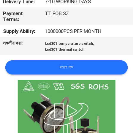
Delivery Time:
7-10 WORKING DAYS
ভ্রমণ
Payment
TT FOB SZ
Terms:
মান
Supply Ability:
1000000PCS PER MONTH
নিয়ন্ত্রণ
লক্ষণীয় করা:
,
ksd301 temperature switch
ksd301 thermal switch
আমাদের
সাথে
ভালো দাম
যোগাযোগ
করুন
খবর
সব