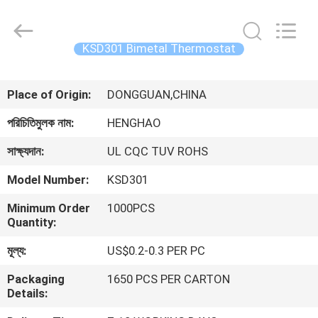
Heng
Hao
Electric
Co.,
Ltd.
KSD301 Bimetal Thermostat
All
Rights
বাড়ি
Reserved.
Place of Origin:
DONGGUAN,CHINA
পণ্য
পরিচিতিমুলক নাম:
HENGHAO
সাক্ষ্যদান:
UL CQC TUV ROHS
VR
Model Number:
KSD301
প্রদর্শন
Minimum Order
1000PCS
Quantity:
আমাদের
মূল্য:
US$0.2-0.3 PER PC
সম্পর্কে
Packaging
1650 PCS PER CARTON
Details:
কারখানা