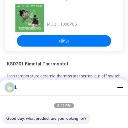
MOQ：
1000PCS
চালিয়ে
KSD301 Bimetal Thermostat
High temperature ceramic thermostat thermal cut off switch
KSD301 250V 16A UL TUV CQC ROHS KC
Li
Bimetal Disc Snap Action Thermostats, low temperature
limited control switch H31 250V 10 13C
2:40 PM
Snap Action Type KSD301 Bimetal Thermostat AC 125V 250V
Power Rated
Good day, what product are you looking for?