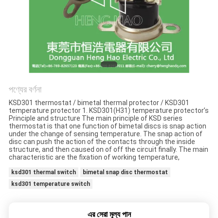
ক্ষেত্রেই
সাইট
ম্যাপ
PRIVACY
পণ্যের বর্ণনা
POLICY
KSD301 thermostat / bimetal thermal protector / KSD301
temperature protector 1. KSD301(H31) temperature protector’s
Principle and structure The main principle of KSD series
thermostat is that one function of bimetal discs is snap action
under the change of sensing temperature. The snap action of
disc can push the action of the contacts through the inside
structure, and then caused on of off the circuit finally. The main
characteristic are the fixation of working temperature,
ksd301 thermal switch
bimetal snap disc thermostat
ksd301 temperature switch
এর সেরা মূল্য পান