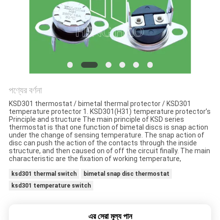
ক্ষেত্রেই
সাইট
ম্যাপ
PRIVACY
পণ্যের বর্ণনা
POLICY
KSD301 thermostat / bimetal thermal protector / KSD301
temperature protector 1. KSD301(H31) temperature protector’s
Principle and structure The main principle of KSD series
thermostat is that one function of bimetal discs is snap action
under the change of sensing temperature. The snap action of
disc can push the action of the contacts through the inside
structure, and then caused on of off the circuit finally. The main
characteristic are the fixation of working temperature,
ksd301 thermal switch
bimetal snap disc thermostat
ksd301 temperature switch
এর সেরা মূল্য পান