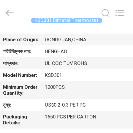
Heng
Hao
Electric
Co.,
Ltd.
KSD301 Bimetal Thermostat
All
Rights
বাড়ি
Reserved.
Place of Origin:
DONGGUAN,CHINA
পণ্য
পরিচিতিমুলক নাম:
HENGHAO
সাক্ষ্যদান:
UL CQC TUV ROHS
VR
Model Number:
KSD301
প্রদর্শন
Minimum Order
1000PCS
Quantity:
আমাদের
মূল্য:
US$0.2-0.3 PER PC
সম্পর্কে
Packaging
1650 PCS PER CARTON
Details:
কারখানা