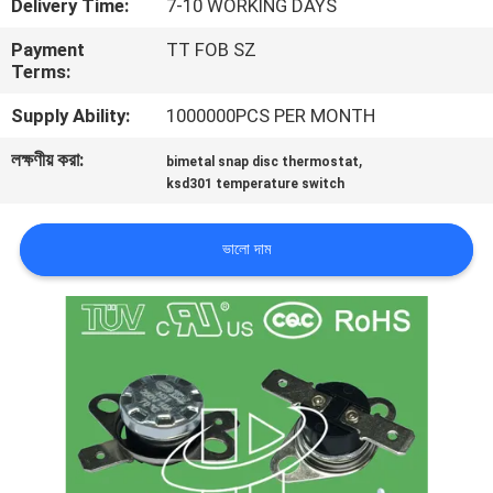
Delivery Time:
7-10 WORKING DAYS
ভ্রমণ
Payment
TT FOB SZ
Terms:
মান
Supply Ability:
1000000PCS PER MONTH
নিয়ন্ত্রণ
লক্ষণীয় করা:
,
bimetal snap disc thermostat
ksd301 temperature switch
আমাদের
সাথে
ভালো দাম
যোগাযোগ
করুন
খবর
সব