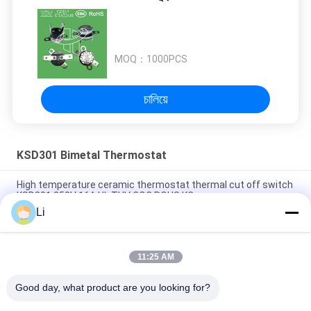
MOQ：
1000PCS
চালিয়ে
KSD301 Bimetal Thermostat
High temperature ceramic thermostat thermal cut off switch
KSD301 250V 16A UL TUV CQC ROHS KC
Li
Bimetal Disc Snap Action Thermostats, low temperature
limited control switch H31 250V 10 13C
11:25 AM
Snap Action Type KSD301 Bimetal Thermostat AC 125V 250V
Power Rated
Good day, what product are you looking for?