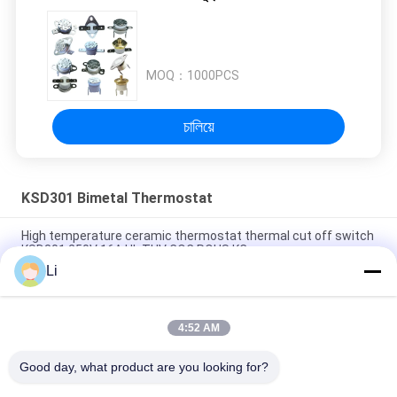
MOQ：
1000PCS
চালিয়ে
KSD301 Bimetal Thermostat
High temperature ceramic thermostat thermal cut off switch
KSD301 250V 16A UL TUV CQC ROHS KC
Li
Bimetal Disc Snap Action Thermostats, low temperature
limited control switch H31 250V 10 13C
4:52 AM
Snap Action Type KSD301 Bimetal Thermostat AC 125V 250V
Power Rated
Good day, what product are you looking for?