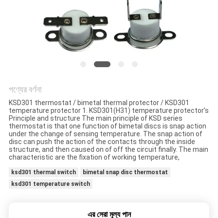
ক্ষেত্রেই
সাইট
ম্যাপ
PRIVACY
পণ্যের বর্ণনা
POLICY
KSD301 thermostat / bimetal thermal protector / KSD301
temperature protector 1. KSD301(H31) temperature protector’s
Principle and structure The main principle of KSD series
thermostat is that one function of bimetal discs is snap action
under the change of sensing temperature. The snap action of
disc can push the action of the contacts through the inside
structure, and then caused on of off the circuit finally. The main
characteristic are the fixation of working temperature,
ksd301 thermal switch
bimetal snap disc thermostat
ksd301 temperature switch
এর সেরা মূল্য পান