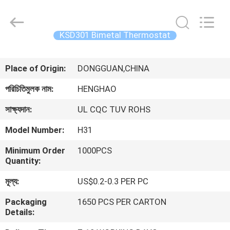
Heng
Hao
Electric
Co.,
Ltd.
KSD301 Bimetal Thermostat
All
Rights
বাড়ি
Reserved.
Place of Origin:
DONGGUAN,CHINA
পণ্য
পরিচিতিমুলক নাম:
HENGHAO
সাক্ষ্যদান:
UL CQC TUV ROHS
VR
Model Number:
H31
প্রদর্শন
Minimum Order
1000PCS
Quantity:
আমাদের
মূল্য:
US$0.2-0.3 PER PC
সম্পর্কে
Packaging
1650 PCS PER CARTON
Details:
কারখানা