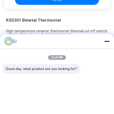
KSD301 Bimetal Thermostat
High temperature ceramic thermostat thermal cut off switch
KSD301 250V 16A UL TUV CQC ROHS KC
Li
Bimetal Disc Snap Action Thermostats, low temperature
limited control switch H31 250V 10 13C
4:14 PM
Snap Action Type KSD301 Bimetal Thermostat AC 125V 250V
Power Rated
Good day, what product are you looking for?
সব
KSD Bimetal 
KSD301 Bimetal 
Thermostat
Thermostat
Thermal Protection 
KSD302 Thermostat
Switch