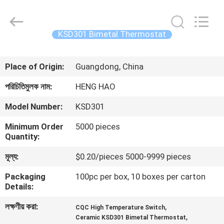
Heng
Hao
Electric
Co.,
Ltd.
KSD301 Bimetal Thermostat
All
Rights
বাড়ি
Reserved.
Place of Origin:
Guangdong, China
পণ্য
পরিচিতিমুলক নাম:
HENG HAO
Model Number:
KSD301
VR
Minimum Order
5000 pieces
প্রদর্শন
Quantity:
মূল্য:
$0.20/pieces 5000-9999 pieces
আমাদের
Packaging
100pc per box, 10 boxes per carton
সম্পর্কে
Details:
লক্ষণীয় করা:
,
CQC High Temperature Switch
কারখানা
,
Ceramic KSD301 Bimetal Thermostat