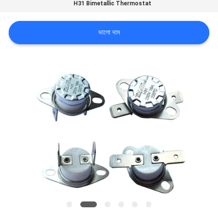
H31 Bimetallic Thermostat
ভ্রমণ
ভালো দাম
মান
নিয়ন্ত্রণ
আমাদের
সাথে
যোগাযোগ
করুন
খবর
সব