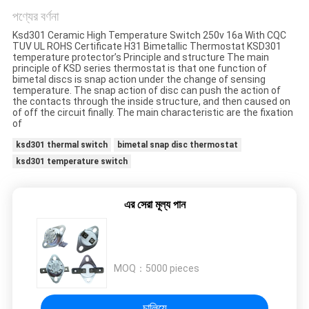
ক্ষেত্রেই
পণ্যের বর্ণনা
Ksd301 Ceramic High Temperature Switch 250v 16a With CQC
সাইট
TUV UL ROHS Certificate H31 Bimetallic Thermostat KSD301
temperature protector’s Principle and structure The main
ম্যাপ
principle of KSD series thermostat is that one function of
bimetal discs is snap action under the change of sensing
temperature. The snap action of disc can push the action of
the contacts through the inside structure, and then caused on
of off the circuit finally. The main characteristic are the fixation
PRIVACY
of
POLICY
ksd301 thermal switch
bimetal snap disc thermostat
ksd301 temperature switch
এর সেরা মূল্য পান
MOQ：
5000 pieces
চালিয়ে