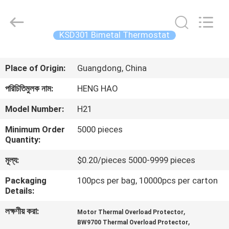
Heng
Hao
Electric
Co.,
Ltd.
KSD301 Bimetal Thermostat
All
Rights
বাড়ি
Reserved.
Place of Origin:
Guangdong, China
পণ্য
পরিচিতিমুলক নাম:
HENG HAO
Model Number:
H21
VR
Minimum Order
5000 pieces
প্রদর্শন
Quantity:
মূল্য:
$0.20/pieces 5000-9999 pieces
আমাদের
Packaging
100pcs per bag, 10000pcs per carton
সম্পর্কে
Details:
লক্ষণীয় করা:
,
Motor Thermal Overload Protector
কারখানা
,
BW9700 Thermal Overload Protector