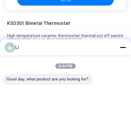
KSD301 Bimetal Thermostat
High temperature ceramic thermostat thermal cut off switch
KSD301 250V 16A UL TUV CQC ROHS KC
Li
Bimetal Disc Snap Action Thermostats, low temperature
limited control switch H31 250V 10 13C
6:44 PM
Snap Action Type KSD301 Bimetal Thermostat AC 125V 250V
Power Rated
Good day, what product are you looking for?
সব
KSD Bimetal 
KSD301 Bimetal 
Thermostat
Thermostat
Thermal Protection 
KSD302 Thermostat
Switch