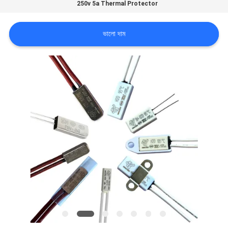
250v 5a Thermal Protector
ভ্রমণ
ভালো দাম
মান
নিয়ন্ত্রণ
আমাদের
সাথে
যোগাযোগ
করুন
খবর
সব