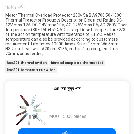
ক্ষেত্রেই
পণ্যের বর্ণনা
Motor Thermal Overload Protector 250v 5a BW9700 50-150C
সাইট
Thermal Protector Products Description Electrical Rating DC-
12V max 12A; DC-24V max 10A; AC-125V max 8A; AC-250V Open
ম্যাপ
temperature (30~150)±5°C; 5°C a step Reset temperature 2/3
of the action temperature with tolerance of ±15°C. Reset
temperature can also be provided according to customers'
requirement. Life times 10000 times Size L15mm W6.6mm
H3.2mm Lead wire #20 red 3135, end half tripping, length is
PRIVACY
70mm, or according
POLICY
ksd301 thermal switch
bimetal snap disc thermostat
ksd301 temperature switch
এর সেরা মূল্য পান
MOQ：
5000 pieces
চালিয়ে