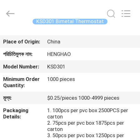
Heng
Hao
Electric
Co.,
Ltd.
KSD301 Bimetal Thermostat
All
Rights
বাড়ি
Reserved.
Place of Origin:
China
পণ্য
পরিচিতিমুলক নাম:
HENGHAO
Model Number:
KSD301
VR
Minimum Order
1000 pieces
প্রদর্শন
Quantity:
মূল্য:
$0.25/pieces 1000-4999 pieces
আমাদের
Packaging
1. 100pcs per pvc box 2500PCS per
সম্পর্কে
Details:
carton
2. 75pcs per pvc box 1875pcs per
carton
কারখানা
3. 50pcs per pvc box 1250pcs per