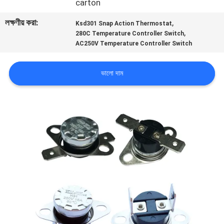
carton
ভ্রমণ
লক্ষণীয় করা:
,
Ksd301 Snap Action Thermostat
,
280C Temperature Controller Switch
মান
AC250V Temperature Controller Switch
নিয়ন্ত্রণ
ভালো দাম
আমাদের
সাথে
যোগাযোগ
করুন
খবর
সব