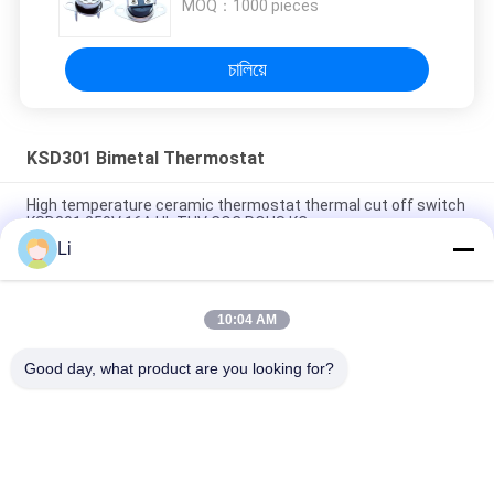
MOQ：
1000 pieces
চালিয়ে
KSD301 Bimetal Thermostat
High temperature ceramic thermostat thermal cut off switch
KSD301 250V 16A UL TUV CQC ROHS KC
Li
Bimetal Disc Snap Action Thermostats, low temperature
limited control switch H31 250V 10 13C
10:04 AM
Snap Action Type KSD301 Bimetal Thermostat AC 125V 250V
Power Rated
Good day, what product are you looking for?
সব
KSD Bimetal 
KSD301 Bimetal 