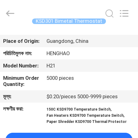
Heng
Hao
Electric
Co.,
Ltd.
KSD301 Bimetal Thermostat
All
Rights
বাড়ি
Reserved.
Place of Origin:
Guangdong, China
পণ্য
পরিচিতিমুলক নাম:
HENGHAO
Model Number:
H21
VR
Minimum Order
5000 pieces
প্রদর্শন
Quantity:
মূল্য:
$0.20/pieces 5000-9999 pieces
আমাদের
লক্ষণীয় করা:
,
150C KSD9700 Temperature Switch
সম্পর্কে
,
Fan Heaters KSD9700 Temperature Switch
Paper Shredder KSD9700 Thermal Protector
কারখানা