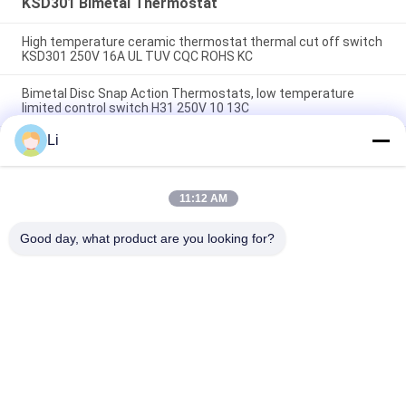
KSD301 Bimetal Thermostat
High temperature ceramic thermostat thermal cut off switch
KSD301 250V 16A UL TUV CQC ROHS KC
Bimetal Disc Snap Action Thermostats, low temperature
limited control switch H31 250V 10 13C
Li
Snap Action Type KSD301 Bimetal Thermostat AC 125V 250V
Power Rated
11:12 AM
সব
Good day, what product are you looking for?
KSD Bimetal 
KSD301 Bimetal 
Thermostat
Thermostat
Thermal Protection 
KSD302 Thermostat
Switch
NTC Thermistor 
কেএসডি তাপ স্যুইচ
Temperature Sensor