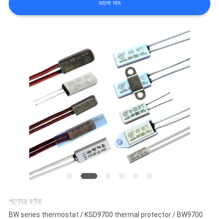
ভালো দাম
ভ্রমণ
মান
নিয়ন্ত্রণ
আমাদের
সাথে
যোগাযোগ
করুন
খবর
পণ্যের বর্ণনা
সব
BW series thermostat / KSD9700 thermal protector / BW9700