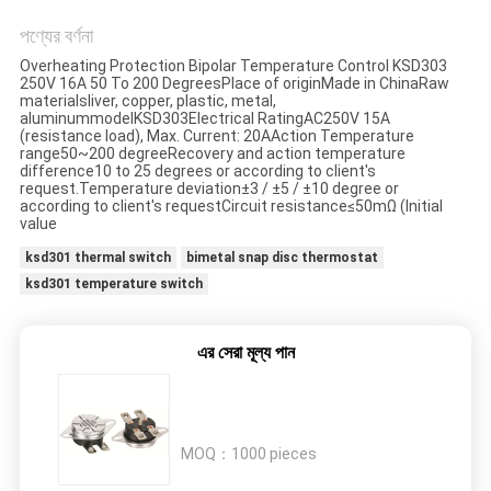
ক্ষেত্রেই
পণ্যের বর্ণনা
Overheating Protection Bipolar Temperature Control KSD303
সাইট
250V 16A 50 To 200 DegreesPlace of originMade in ChinaRaw
materialsliver, copper, plastic, metal,
ম্যাপ
aluminummodelKSD303Electrical RatingAC250V 15A
(resistance load), Max. Current: 20AAction Temperature
range50~200 degreeRecovery and action temperature
difference10 to 25 degrees or according to client's
PRIVACY
request.Temperature deviation±3 / ±5 / ±10 degree or
according to client's requestCircuit resistance≤50mΩ (Initial
POLICY
value
ksd301 thermal switch
bimetal snap disc thermostat
ksd301 temperature switch
এর সেরা মূল্য পান
MOQ：
1000 pieces