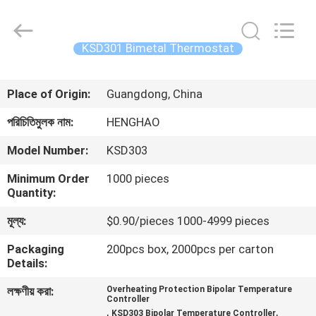
Heng
Hao
Electric
Co.,
Ltd.
KSD301 Bimetal Thermostat
All
Rights
বাড়ি
Reserved.
Place of Origin:
Guangdong, China
পণ্য
পরিচিতিমুলক নাম:
HENGHAO
Model Number:
KSD303
VR
Minimum Order
1000 pieces
প্রদর্শন
Quantity:
মূল্য:
$0.90/pieces 1000-4999 pieces
আমাদের
Packaging
200pcs box, 2000pcs per carton
সম্পর্কে
Details:
লক্ষণীয় করা:
Overheating Protection Bipolar Temperature
Controller
কারখানা
,
,
KSD303 Bipolar Temperature Controller