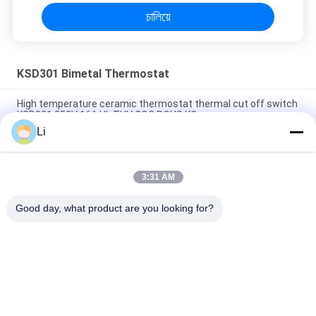
চালিয়ে
KSD301 Bimetal Thermostat
High temperature ceramic thermostat thermal cut off switch
KSD301 250V 16A UL TUV CQC ROHS KC
Li
Bimetal Disc Snap Action Thermostats, low temperature
limited control switch H31 250V 10 13C
3:31 AM
Snap Action Type KSD301 Bimetal Thermostat AC 125V 250V
Power Rated
Good day, what product are you looking for?
সব
KSD Bimetal 
KSD301 Bimetal 
Thermostat
Thermostat