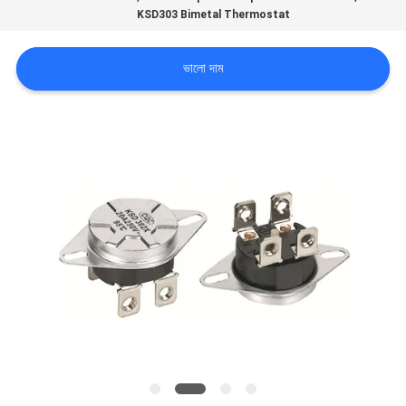
ভ্রমণ
KSD303 Bimetal Thermostat
ভালো দাম
মান
নিয়ন্ত্রণ
আমাদের
সাথে
যোগাযোগ
করুন
খবর
সব