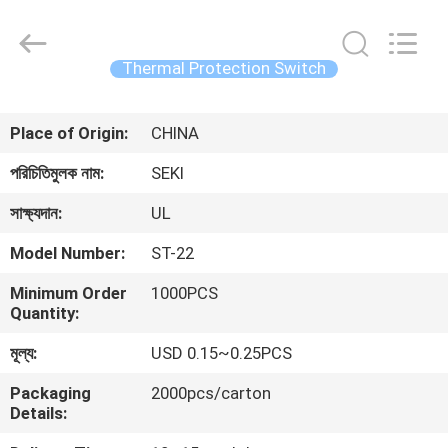
Heng
Hao
Electric
Co.,
Ltd.
Thermal Protection Switch
All
Rights
বাড়ি
Reserved.
Place of Origin:
CHINA
পণ্য
পরিচিতিমুলক নাম:
SEKI
সাক্ষ্যদান:
UL
VR
Model Number:
ST-22
প্রদর্শন
Minimum Order
1000PCS
Quantity:
আমাদের
মূল্য:
USD 0.15~0.25PCS
সম্পর্কে
Packaging
2000pcs/carton
Details:
কারখানা