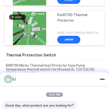
Ksd9700 Thermal
Protector
US$0.165-0.25PER,pc MOQ:5000PCS
যোগাযোগ
Thermal Protection Switch
BW9700 Motor Thermal heat Protector fuse Pump
temperature thermal switch Certificated UL TUV CQC KC
250V 5-16A 30-150C
Li
BH-B2D overheat thermal Protection Switch rated 250v 5a
Overload temperature Protection with UL TUV KC CQC
4:07 PM
BH-TB02B-B8D Mini Bimetallic Thermal Protection Switch
250V 2A
Good day, what product are you looking for?