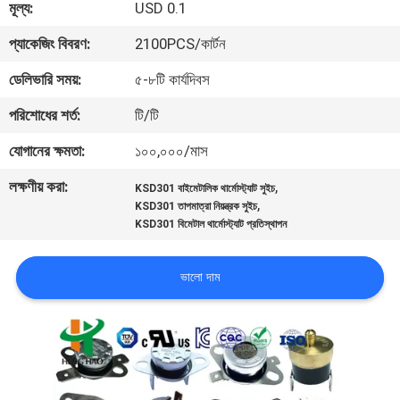
মূল্য:
USD 0.1
ভ্রমণ
প্যাকেজিং বিবরণ:
2100PCS/কার্টন
মান
ডেলিভারি সময়:
৫-৮টি কার্যদিবস
নিয়ন্ত্রণ
পরিশোধের শর্ত:
টি/টি
যোগানের ক্ষমতা:
১০০,০০০/মাস
আমাদের
লক্ষণীয় করা:
,
KSD301 বাইমেটালিক থার্মোস্ট্যাট সুইচ
সাথে
,
KSD301 তাপমাত্রা নিয়ন্ত্রক সুইচ
যোগাযোগ
KSD301 বিমেটাল থার্মোস্ট্যাট প্রতিস্থাপন
করুন
ভালো দাম
খবর
সব