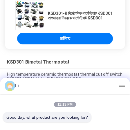
KSD301-R বিমেটালিক থার্মোস্ট্যাট KSD301
তাপমাত্রা নিয়ন্ত্রক থার্মোস্ট্যাট KSD301
চালিয়ে
KSD301 Bimetal Thermostat
High temperature ceramic thermostat thermal cut off switch
KSD301 250V 16A UL TUV CQC ROHS KC
Li
Bimetal Disc Snap Action Thermostats, low temperature
limited control switch H31 250V 10 13C
11:13 PM
Snap Action Type KSD301 Bimetal Thermostat AC 125V 250V
Power Rated
Good day, what product are you looking for?
সব