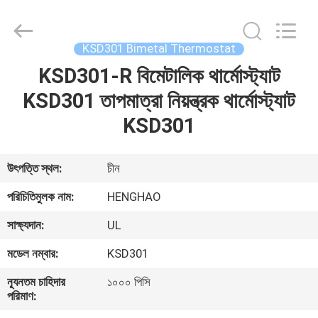
Heng
Hao
Electric
Co.,
Ltd.
KSD301 Bimetal Thermostat
All
Rights
KSD301-R বিমেটালিক থার্মোস্ট্যাট
বাড়ি
Reserved.
KSD301 তাপমাত্রা নিয়ন্ত্রক থার্মোস্ট্যাট
পণ্য
KSD301
VR
উৎপত্তি স্থল:
চীন
প্রদর্শন
পরিচিতিমুলক নাম:
HENGHAO
সাক্ষ্যদান:
UL
আমাদের
মডেল নম্বার:
KSD301
সম্পর্কে
ন্যূনতম চাহিদার
১০০০ পিসি
পরিমাণ:
কারখানা