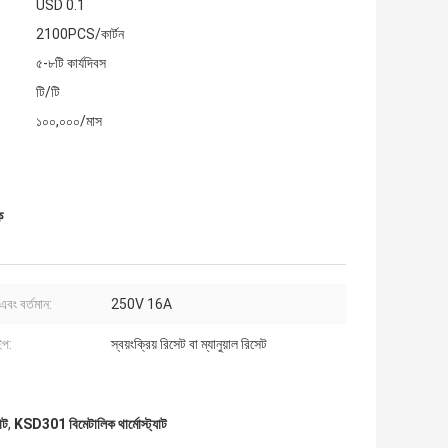
USD 0.1
2100PCS/কার্টন
৫-৮টি কার্যদিবস
টি/টি
১০০,০০০/মাস
ক
এবং বর্তমান:
250V 16A
ইপ:
স্বয়ংক্রিয় রিসেট বা ম্যানুয়াল রিসেট
াট
,
KSD301 বিমেটালিক থার্মোস্ট্যাট