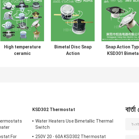
High temperature
Bimetal Disc Snap
Snap Action Typ
ceramic
Action
KSD301 Bimeta
thermostat
Thermostats, low
Thermostat A
thermal cut off
temperature
125V 250V Powe
switch KSD301
limited control
Rated
250V 16A UL TUV
switch H31 250V
CQC ROHS KC
10 13C
বার্তা
KSD302 Thermostat
hermostats
Water Heaters Use Bimetallic Thermal
eater
Switch
stat For
250V 20 - 60A KSD302 Thermostat