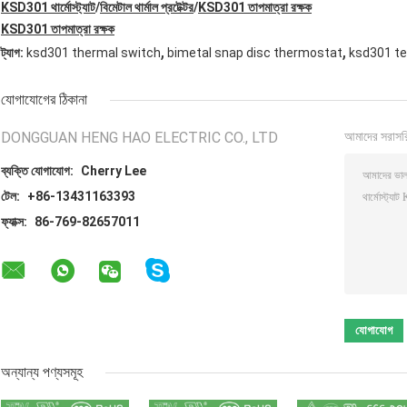
KSD301 থার্মোস্ট্যাট
/
বিমেটাল থার্মাল প্রটেক্টর
/
KSD301 তাপমাত্রা রক্ষক
KSD301 তাপমাত্রা রক্ষক
,
,
ট্যাগ:
ksd301 thermal switch
bimetal snap disc thermostat
ksd301 t
যোগাযোগের ঠিকানা
DONGGUAN HENG HAO ELECTRIC CO., LTD
আমাদের সরাসর
ব্যক্তি যোগাযোগ:
Cherry Lee
টেল:
+86-13431163393
ফ্যাক্স:
86-769-82657011
অন্যান্য পণ্যসমূহ