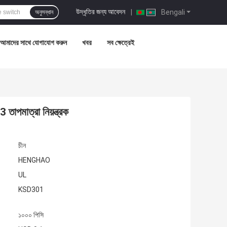
উদ্ধৃতির জন্য আবেদন
|
Bengali
অনুসন্ধান
আমাদের সাথে যোগাযোগ করুন
খবর
সব ক্ষেত্রেই
াপমাত্রা নিয়ন্ত্রক
চীন
HENGHAO
UL
KSD301
১০০০ পিসি