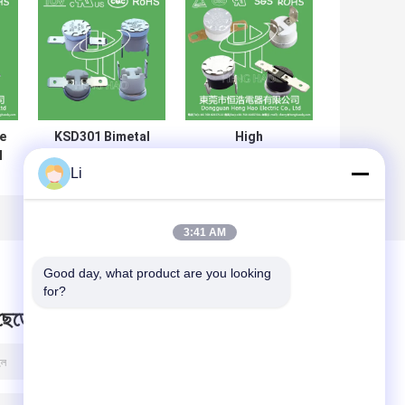
e
KSD301 Bimetal
High
l
Temperature
Performance
Li
C
thermal Switch ,
KSD301 Bimetal
r
Normally Closed /
Thermostat
Open Auto Reset
Custom Services
Thermostat
Available
3:41 AM
Good day, what product are you looking 
for?
 ছেড়ে