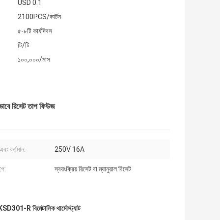
USD 0.1
2100PCS/কার্টন
৫-৮টি কার্যদিবস
টি/টি
১০০,০০০/মাস
াবে রিসেট তাপ ফিউজ
এবং বর্তমান:
250V 16A
ইপ:
স্বয়ংক্রিয় রিসেট বা ম্যানুয়াল রিসেট
KSD301-R বিমেটালিক থার্মোস্ট্যাট