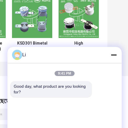
e
KSD301 Bimetal
High
l
Temperature
Performance
Li
C
thermal Switch ,
KSD301 Bimetal
r
Normally Closed /
Thermostat
Open Auto Reset
Custom Services
Thermostat
Available
9:41 PM
Good day, what product are you looking 
for?
 ছেড়ে