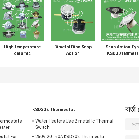
High temperature
Bimetal Disc Snap
Snap Action Typ
ceramic
Action
KSD301 Bimeta
thermostat
Thermostats, low
Thermostat A
thermal cut off
temperature
125V 250V Powe
switch KSD301
limited control
Rated
250V 16A UL TUV
switch H31 250V
CQC ROHS KC
10 13C
বার্তা
KSD302 Thermostat
hermostats
Water Heaters Use Bimetallic Thermal
eater
Switch
stat For
250V 20 - 60A KSD302 Thermostat