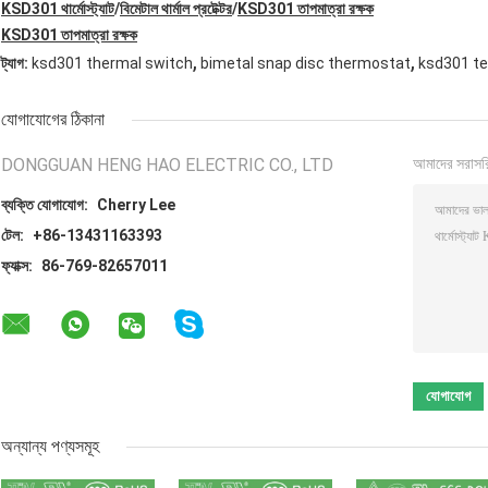
KSD301 থার্মোস্ট্যাট
/
বিমেটাল থার্মাল প্রটেক্টর
/
KSD301 তাপমাত্রা রক্ষক
KSD301 তাপমাত্রা রক্ষক
,
,
ট্যাগ:
ksd301 thermal switch
bimetal snap disc thermostat
ksd301 t
যোগাযোগের ঠিকানা
DONGGUAN HENG HAO ELECTRIC CO., LTD
আমাদের সরাসর
ব্যক্তি যোগাযোগ:
Cherry Lee
টেল:
+86-13431163393
ফ্যাক্স:
86-769-82657011
অন্যান্য পণ্যসমূহ