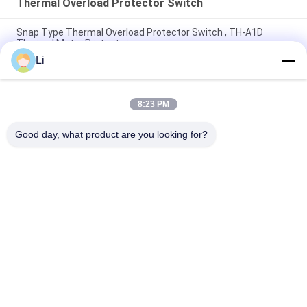
Thermal Overload Protector Switch
Snap Type Thermal Overload Protector Switch , TH-A1D
Thermal Motor Protector
Li
Plastic Case Thermal Protection Switch Normally Open Type
For Lighting Devices
8:23 PM
High Sensitive Thermal Overload Protector Switch Resettable
Thermal Fuse Protectors
Good day, what product are you looking for?
সব
KSD Bimetal 
KSD301 Bimetal 
Thermostat
Thermostat
Thermal Protection 
KSD302 Thermostat
Switch
NTC Thermistor 
কেএসডি তাপ স্যুইচ
Temperature Sensor