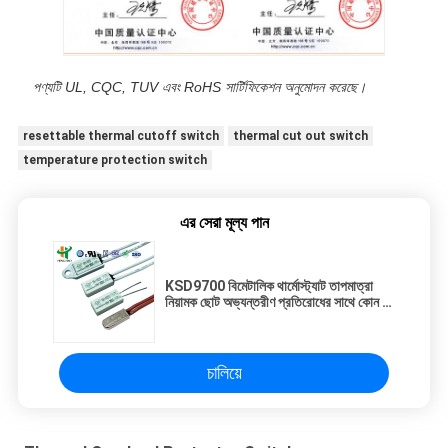
পণ্যটি UL, CQC, TUV এবং RoHS সার্টিফিকেশন অনুমোদন করেছে।
resettable thermal cutoff switch
thermal cut out switch
temperature protection switch
এর সেরা মূল্য পান
KSD9700 বিমেটালিক থার্মোস্ট্যাট তাপমাত্রা
নিয়ামক ছোট অভ্যন্তরীণ প্রতিরোধের সাথে কোন শব্দ
এবং স্বয়ংক্রিয় পুনরায় সেট ফাংশন
চালিয়ে