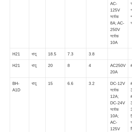
AC-
125V
গ
সর্বোচ্চ
প
8A; AC-
অ
250V
সর্বোচ্চ
10A
H21
ধাতু
18.5
7.3
3.8
H21
ধাতু
20
8
4
AC250V
20A
BH-
ধাতু
15
6.6
3.2
DC-12V
A1D
সর্বোচ্চ
12A;
DC-24V
সর্বোচ্চ
10A;
5
AC-
অ
125V
ট