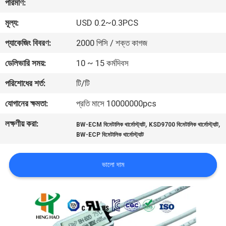
পরিমাণ:
ভ্রমণ
মূল্য:
USD 0.2~0.3PCS
মান
প্যাকেজিং বিবরণ:
2000 পিসি / শক্ত কাগজ
নিয়ন্ত্রণ
ডেলিভারি সময়:
10 ~ 15 কর্মদিবস
পরিশোধের শর্ত:
টি/টি
আমাদের
যোগানের ক্ষমতা:
প্রতি মাসে 10000000pcs
সাথে
লক্ষণীয় করা:
,
,
যোগাযোগ
BW-ECM বিমেটালিক থার্মোস্ট্যাট
KSD9700 বিমেটালিক থার্মোস্ট্যাট
BW-ECP বিমেটালিক থার্মোস্ট্যাট
করুন
ভালো দাম
খবর
সব