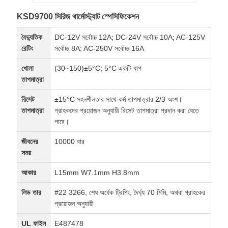
KSD9700 সিরিজ থার্মোস্ট্যাট স্পেসিফিকেশন
বৈদ্যুতিক
DC-12V সর্বোচ্চ 12A; DC-24V সর্বোচ্চ 10A; AC-125V
রেটিং
সর্বোচ্চ 8A; AC-250V সর্বোচ্চ 16A
খোলা
(30~150)±5°C; 5°C একটি ধাপ
তাপমাত্রা
রিসেট
±15°C সহনশীলতার সাথে কর্ম তাপমাত্রার 2/3 অংশ।
তাপমাত্রা
গ্রাহকদের প্রয়োজন অনুযায়ী রিসেট তাপমাত্রা প্রদান করা যেতে
পারে।
জীবনের
10000 বার
সময়
আকার
L15mm W7.1mm H3.8mm
লিড তার
#22 3266, শেষ অর্ধেক ট্রিপিং, দৈর্ঘ্য 70 মিমি, অথবা গ্রাহকের
প্রয়োজন অনুযায়ী
UL ফাইল
E487478