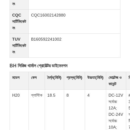
নং
CQC
CQC16002142880
সার্টিফিকেট
নং
TUV
B160592241002
সার্টিফিকেট
নং
BH সিরিজ থার্মাল প্রোটেক্টর ডাইমেনশন
মডেল
কেস
দৈর্ঘ্য(মিমি)
প্রস্থ(মিমি)
উচ্চতা(মিমি)
ভোল্টেজ ও
কারেন্ট
H20
প্লাস্টিক
18.5
8
4
DC-12V
সর্বোচ্চ
12A;
5
DC-24V
অ
সর্বোচ্চ
ট
10A;