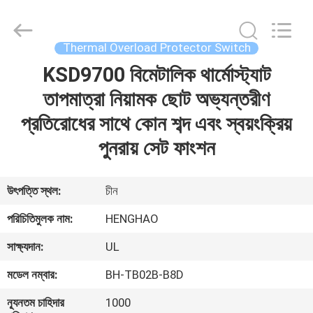
Heng
Hao
Electric
Co.,
Ltd.
Thermal Overload Protector Switch
All
Rights
KSD9700 বিমেটালিক থার্মোস্ট্যাট
বাড়ি
Reserved.
তাপমাত্রা নিয়ামক ছোট অভ্যন্তরীণ
পণ্য
প্রতিরোধের সাথে কোন শব্দ এবং স্বয়ংক্রিয়
পুনরায় সেট ফাংশন
VR
প্রদর্শন
উৎপত্তি স্থল:
চীন
পরিচিতিমুলক নাম:
HENGHAO
আমাদের
সাক্ষ্যদান:
UL
সম্পর্কে
মডেল নম্বার:
BH-TB02B-B8D
কারখানা
ন্যূনতম চাহিদার
1000