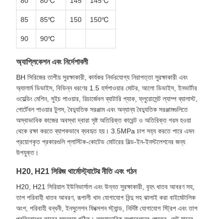
80
80℃
145
145℃
85
85℃
150
150℃
90
90℃
অ্যাপ্লিকেশন এবং নির্দেশাবলী
BH সিরিজের তাপীয় সুরক্ষাকারী, কার্যকর নির্ভরযোগ্য নিরাপত্তা সুরক্ষাকারী এবং
অ্যালার্ম ডিভাইস, বিভিন্ন ধরণের 1.5 হর্সপাওয়ার মোটর, আলো ডিভাইস, ইনভার্টার
ওয়েল্ডিং মেশিন, সুইচ পাওয়ার, রিচার্জেবল ব্যাটারি প্যাক, ফ্লুরোসেন্ট ল্যাম্প ব্যালাস্ট,
পোর্টেবল পাওয়ার টুলস, বৈদ্যুতিক সরঞ্জাম এবং অন্যান্য বৈদ্যুতিক সরঞ্জামগুলিতে
অস্বাভাবিক কাজের অবস্থা দ্বারা সৃষ্ট অতিরিক্ত কারেন্ট ও অতিরিক্ত গরম হওয়া
থেকে রক্ষা করতে ব্যাপকভাবে ব্যবহৃত হয়। 3.5MPa চাপ সহ্য করতে পারে এমন
প্রয়োগকৃত প্রকারগুলি প্লাস্টিক-কোটেড মোটরের বিল্ড-ইন-ইনস্টলেশনের জন্য
উপযুক্ত।
H20, H21 সিরিজ থার্মোস্ট্যাটের নীতি এবং গঠন
H20, H21 সিরিয়াল ইউনিভার্সাল এবং উন্নত সুরক্ষাকারী, বৃহৎ ধাতব আবরণ সহ,
তাপ পরিবাহী ধাতব আবরণ, রূপালী খাদ যোগাযোগ বিন্দু সহ ঝালাই করা বাইমেটালিক
অংশ, পরিবাহী বন্ধনী, ইনসুলেশন ফিক্সেশন স্ট্যান্ড, নির্দিষ্ট যোগাযোগ স্ট্রিপ এবং তাপ