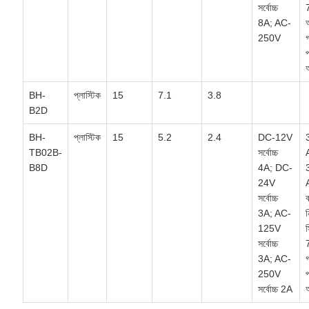
সর্বোচ্চ
8A; AC-
250V
গ
প
অ
BH-
প্লাস্টিক
15
7.1
3.8
B2D
BH-
প্লাস্টিক
15
5.2
2.4
DC-12V
TB02B-
সর্বোচ্চ
B8D
4A; DC-
24V
সর্বোচ্চ
3A; AC-
125V
স
সর্বোচ্চ
3A; AC-
গ
250V
প
সর্বোচ্চ 2A
অ