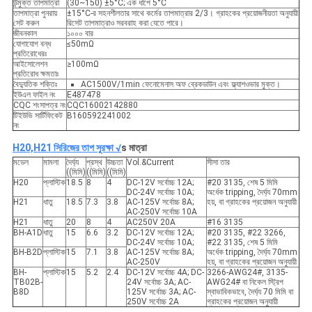
উন্মুক্ত তাপমাত্রা
(30~150) ±5°C; এক ধাপে 5°C
তাপমাত্রা পুনরায়
±15°C-র সহনশীলতার সাথে কর্মের তাপমাত্রার 2/3। গ্রাহকের প্রয়োজনীয়তা অনুযায়ী
সেট করুন
রিসেট তাপমাত্রাও সরবরাহ করা যেতে পারে।
জীবনকাল
১০০০ বার
যোগাযোগ বন্ধ
≤50mΩ
প্রতিরোধেরঃ
আইসোলেশন
≥100mΩ
প্রতিরোধ ক্ষমতাঃ
বৈদ্যুতিক শক্তিঃ
AC1500V/1min ফেনোমেনাস অফ ব্রেকডাউন এবং ফ্ল্যাশওভার মুক্ত।
ইউএল ফাইল নং
E487478
CQC শংসাপত্র নং
CQC16002142880
টিইউভি সার্টিফিকেট
B160592241002
নং
H20,H21 সিরিজের তাপ সুরক্ষা √
s মাত্রা
মডেল
মামলা
দৈর্ঘ্য
প্রস্থ
উচ্চতা
Vol.&Current
সীসা তার
((মিমি)
((মিমি)
((মিমি)
H20
প্লাস্টিক
18.5
8
4
DC-12V সর্বোচ্চ 12A;
#20 3135, শেষ 5 মিমি
DC-24V সর্বোচ্চ 10A;
অর্ধেক tripping, দৈর্ঘ্য 70mm
H21
ধাতু
18.5
7.3
3.8
AC-125V সর্বোচ্চ 8A;
হয়, বা গ্রাহকের প্রয়োজন অনুযায়ী
AC-250V সর্বোচ্চ 10A
H21
ধাতু
20
8
4
AC250V 20A
#16 3135
BH-A1D
ধাতু
15
6.6
3.2
DC-12V সর্বোচ্চ 12A;
#20 3135, #22 3266,
DC-24V সর্বোচ্চ 10A;
#22 3135, শেষ 5 মিমি
BH-B2D
প্লাস্টিক
15
7.1
3.8
AC-125V সর্বোচ্চ 8A;
অর্ধেক tripping, দৈর্ঘ্য 70mm
AC-250V
হয়, বা গ্রাহকের প্রয়োজন অনুযায়ী
BH-
প্লাস্টিক
15
5.2
2.4
DC-12V সর্বোচ্চ 4A; DC-
3266-AWG24#, 3135-
TB02B-
24V সর্বোচ্চ 3A; AC-
AWG24# বা নিকেল স্ট্রিপ
B8D
125V সর্বোচ্চ 3A; AC-
স্বাভাবিকভাবে, দৈর্ঘ্য 70 মিমি বা
250V সর্বোচ্চ 2A
গ্রাহকের প্রয়োজন অনুযায়ী