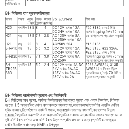
টিইউভি
B160592241002
সার্টিফিকেট নং
BH সিরিজের তাপ সুরক্ষাকারী
মাত্রা
মডেল
মামলা
দৈর্ঘ্য
প্রস্থ
উচ্চতা
Vol.&Current
সীসা তার
((মিমি)
((মিমি)
((মিমি)
H20
প্লাস্টিক
18.5
8
4
DC-12V সর্বোচ্চ 12A;
#20 3135, শেষ 5 মিমি
DC-24V সর্বোচ্চ 10A;
অর্ধেক tripping, দৈর্ঘ্য 70mm
H21
ধাতু
18.5
7.3
3.8
AC-125V সর্বোচ্চ 8A;
হয়, বা গ্রাহকের প্রয়োজন অনুযায়ী
AC-250V সর্বোচ্চ 10A
H21
ধাতু
20
8
4
AC250V 20A
#16 3135
BH-A1D
ধাতু
15
6.6
3.2
DC-12V সর্বোচ্চ 12A;
#20 3135, #22 3266,
DC-24V সর্বোচ্চ 10A;
#22 3135, শেষ 5 মিমি
BH-B2D
প্লাস্টিক
15
7.1
3.8
AC-125V সর্বোচ্চ 8A;
অর্ধেক tripping, দৈর্ঘ্য 70mm
AC-250V
হয়, বা গ্রাহকের প্রয়োজন অনুযায়ী
BH-
প্লাস্টিক
15
5.2
2.4
DC-12V সর্বোচ্চ 4A; DC-
3266-AWG24#, 3135-
TB02B-
24V সর্বোচ্চ 3A; AC-
AWG24# বা নিকেল স্ট্রিপ
B8D
125V সর্বোচ্চ 3A; AC-
স্বাভাবিকভাবে, দৈর্ঘ্য 70 মিমি বা
250V সর্বোচ্চ 2A
গ্রাহকের প্রয়োজন অনুযায়ী
BH সিরিজের থার্মোস্ট্যাট
প্রয়োগ এবং নির্দেশাবলী
BH সিরিজের তাপ সুরক্ষা
, কার্যকর নির্ভরযোগ্য নিরাপত্তা সুরক্ষা এবং এলার্ম ডিভাইস, বিভিন্ন
ধরনের 1.5 অশ্বশক্তি মোটর ব্যাপকভাবে ব্যবহৃত হয়,
আলোকসজ্জা
ইনভার্টার ওয়েল্ডিং মেশিন,
সুইচ পাওয়ার,
রিচার্জযোগ্য ব্যাটারি প্যাক
, ফ্লুরোসেন্ট ল্যাম্পের ব্যালাস্ট,
বহনযোগ্য বিদ্যুৎ
সরঞ্জাম
, বৈদ্যুতিক যন্ত্রপাতি এবং অন্যান্য বৈদ্যুতিক সরঞ্জাম অস্বাভাবিক কাজের অবস্থা দ্বারা
সৃষ্ট অতিরিক্ত বর্তমান এবং অতিরিক্ত উত্তাপ প্রতিরোধ করার জন্য।প্লাস্টিক লেপযুক্ত
মোটর ইনস্টল করার জন্য 5MPa উপযুক্ত.