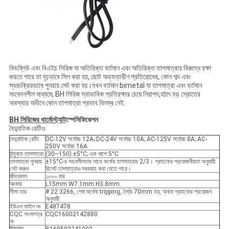
বিডব্লিউ এবং বিএইচ সিরিজ যা অতিরিক্ত বর্তমান এবং অতিরিক্ত তাপমাত্রার বিরুদ্ধে রক্ষা
করতে পারে তা দৃঢ়ভাবে সিল করা হয়, ছোট অভ্যন্তরীণ প্রতিরোধের, কোন শব্দ এবং
স্বয়ংক্রিয়ভাবে পুনরায় সেট করা হয়।যখন বর্তমান bimetal যা তাপমাত্রা এবং বর্তমান
সংবেদনশীল মাধ্যমে, BH সিরিজ স্বাভাবিক প্রতিরক্ষার চেয়ে নিরাপদ,হঠাৎ বড় স্রোতের
অবস্থার অধীনে কোন তাপমাত্রা প্রভাব বিলম্ব নেই.
BH সিরিজের থার্মোস্ট্যাট
স্পেসিফিকেশন
বৈদ্যুতিক রেটিংঃ
বৈদ্যুতিক রেটিং
DC-12V সর্বোচ্চ 12A; DC-24V সর্বোচ্চ 10A; AC-125V সর্বোচ্চ 8A; AC-
250V সর্বোচ্চ 16A
উন্মুক্ত তাপমাত্রা
(30~150) ±5°C; এক ধাপে 5°C
তাপমাত্রা পুনরায়
±15°C-র সহনশীলতার সাথে কর্মের তাপমাত্রার 2/3। গ্রাহকের প্রয়োজনীয়তা অনুযায়ী
সেট করুন
রিসেট তাপমাত্রাও সরবরাহ করা যেতে পারে।
জীবনকাল
১০০০ বার
আকার
L15mm W7.1mm H3.8mm
সীসা তার
# 22 3266, শেষ অর্ধেক tripping, দৈর্ঘ্য 70mm হয়, অথবা গ্রাহকের প্রয়োজন
অনুযায়ী
ইউএল ফাইল নং
E487478
CQC শংসাপত্র
CQC16002142880
নং