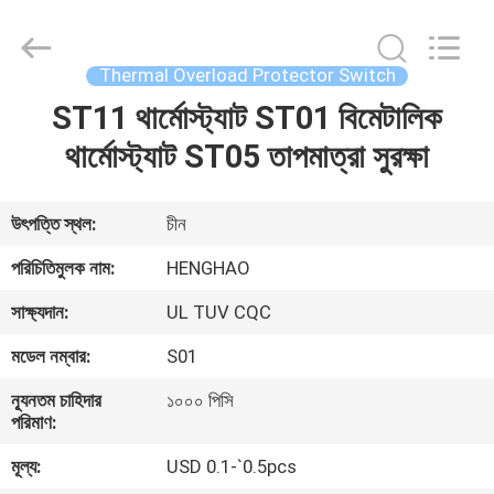
Heng
Hao
Electric
Co.,
Ltd.
Thermal Overload Protector Switch
All
Rights
ST11 থার্মোস্ট্যাট ST01 বিমেটালিক
বাড়ি
Reserved.
থার্মোস্ট্যাট ST05 তাপমাত্রা সুরক্ষা
পণ্য
উৎপত্তি স্থল:
চীন
VR
পরিচিতিমুলক নাম:
HENGHAO
প্রদর্শন
সাক্ষ্যদান:
UL TUV CQC
মডেল নম্বার:
S01
আমাদের
সম্পর্কে
ন্যূনতম চাহিদার
১০০০ পিসি
পরিমাণ:
মূল্য:
USD 0.1-`0.5pcs
কারখানা