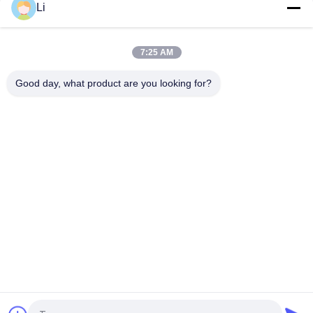
Li
Plastic Case Thermal Protection Switch Normally Open Type
For Lighting Devices
7:25 AM
High Sensitive Thermal Overload Protector Switch Resettable
Thermal Fuse Protectors
Good day, what product are you looking for?
সব
KSD Bimetal 
KSD301 Bimetal 
Thermostat
Thermostat
Thermal Protection 
KSD302 Thermostat
Switch
NTC Thermistor 
কেএসডি তাপ স্যুইচ
Temperature Sensor
17AM Thermal 
Thermal Cutoff 
Protector
Switch