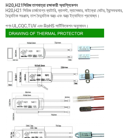
H20,H21
সিরিজ তাপমাত্রা রক্ষাকারী অ্যাপ্লিকেশন
H20,H21 সিরিজ চার্জযোগ্য ব্যাটারি, ব্যালস্ট, ম্যাসেজার, মাইক্রো মোটর, ট্রান্সফরমার,
বৈদ্যুতিক সরঞ্জাম, তাপ বৈদ্যুতিক যন্ত্র এবং যন্ত্র ইত্যাদিতে প্রযোজ্য।
পণ্য UL,CQC,TUV এবং RoHS সার্টিফিকেশন অনুমোদন।