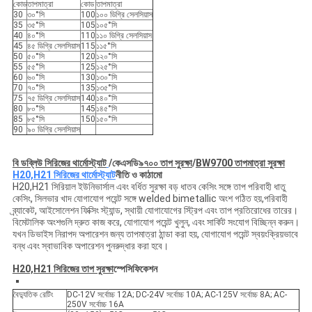
কোড
তাপমাত্রা
কোড
তাপমাত্রা
30
৩০°সি
100
১০০ ডিগ্রি সেলসিয়াস
35
৩৫°সি
105
১০৫°সি
40
৪০°সি
110
১১০ ডিগ্রি সেলসিয়াস
45
৪৫ ডিগ্রি সেলসিয়াস
115
১১৫°সি
50
৫০°সি
120
১২০°সি
55
৫৫°সি
125
১২৫°সি
60
৬০°সি
130
১৩০°সি
70
৭০°সি
135
১৩৫°সি
75
৭৫ ডিগ্রি সেলসিয়াস
140
১৪০°সি
80
৮০°সি
145
১৪৫°সি
85
৮৫°সি
150
১৫০°সি
90
৯০ ডিগ্রি সেলসিয়াস
বি ডব্লিউ সিরিজের থার্মোস্ট্যাট
/
কেএসডি
৯৭০০ তাপ সুরক্ষা
/
BW9700 তাপমাত্রা সুরক্ষা
H20,H21 সিরিজের থার্মোস্ট্যাট
নীতি ও কাঠামো
H20,H21 সিরিয়াল ইউনিভার্সাল এবং বর্ধিত সুরক্ষা বড় ধাতব কেসিং সঙ্গে তাপ পরিবাহী ধাতু
কেসিং, সিলভার খাদ যোগাযোগ পয়েন্ট সঙ্গে welded bimetallic অংশ গঠিত হয়,পরিবাহী
ব্র্যাকেট, আইসোলেশন ফিক্সিং স্ট্যান্ড, স্থায়ী যোগাযোগের স্ট্রিপ এবং তাপ প্রতিরোধের তারের।
বিমেটালিক অংশগুলি দ্রুত কাজ করে, যোগাযোগ পয়েন্ট খুলুন, এবং সার্কিট সংযোগ বিচ্ছিন্ন করুন।
যখন ডিভাইস নিরাপদ অপারেশন জন্য তাপমাত্রা ঠান্ডা করা হয়, যোগাযোগ পয়েন্ট স্বয়ংক্রিয়ভাবে
বন্ধ এবং স্বাভাবিক অপারেশন পুনরুদ্ধার করা হবে।
H20,H21 সিরিজের তাপ সুরক্ষা
স্পেসিফিকেশন
বৈদ্যুতিক রেটিং
DC-12V সর্বোচ্চ 12A; DC-24V সর্বোচ্চ 10A; AC-125V সর্বোচ্চ 8A; AC-
250V সর্বোচ্চ 16A