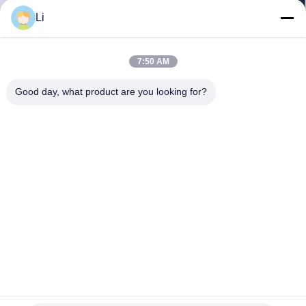
ভ্রমণ
Li
মান
7:50 AM
নিয়ন্ত্রণ
Good day, what product are you looking for?
আমাদের
সাথে
যোগাযোগ
করুন
খবর
KSD301 temperature controller switch water proof manual
সব
reset bimetallic thermal switch 250V 10A 16A UL TUV CQC
ROHS