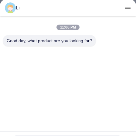
ভ্রমণ
Li
মান
11:06 PM
নিয়ন্ত্রণ
Good day, what product are you looking for?
আমাদের
সাথে
যোগাযোগ
করুন
খবর
17AM031A5 Temperature Controller , 17AM032A5
সব
17AM033A5 Thermal Protector