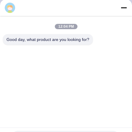
ভ্রমণ
মান
12:04 PM
নিয়ন্ত্রণ
Good day, what product are you looking for?
আমাদের
সাথে
যোগাযোগ
করুন
খবর
টিআই/১১ থার্মোস্ট্যাট টিআই/৩৩ বিমেটালিক থার্মোস্ট্যাট টিআইএম তাপমাত্রা
সব
নিয়ন্ত্রক তাপীয় ফিউজ