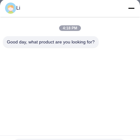
ভ্রমণ
Li
মান
4:18 PM
নিয়ন্ত্রণ
Good day, what product are you looking for?
আমাদের
সাথে
যোগাযোগ
করুন
খবর
বিমেটালিক থার্মোস্ট্যাট KSD301 থার্মোস্ট্যাট অটো রিসেট থার্মাল ফিউজ থার্মাল
সব
ফিউজ