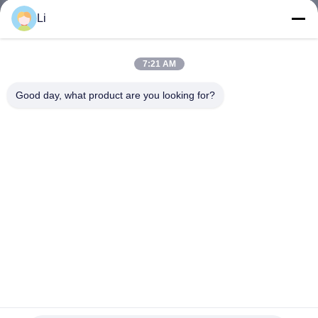
ভ্রমণ
Li
মান
7:21 AM
নিয়ন্ত্রণ
Good day, what product are you looking for?
আমাদের
সাথে
যোগাযোগ
করুন
খবর
Snap Action KSD303 KSD301 Bimetallic Thermostat ,
সব
KSD302 Temperature Controlled Switch