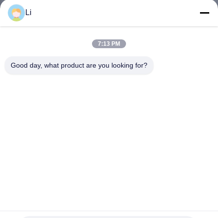
ভ্রমণ
Li
মান
7:13 PM
নিয়ন্ত্রণ
Good day, what product are you looking for?
আমাদের
সাথে
যোগাযোগ
করুন
খবর
H20 বিমেটাল থার্মোস্ট্যাট 250V 16A 50-150C KSD9700 তাপমাত্রা সুইচ
সব
জন্য কাগজ Shredder