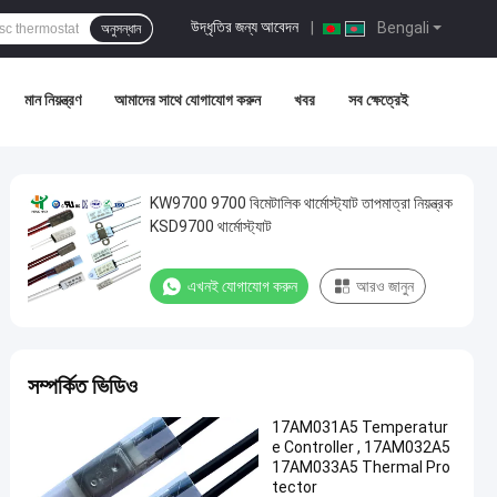
উদ্ধৃতির জন্য আবেদন
|
Bengali
অনুসন্ধান
মান নিয়ন্ত্রণ
আমাদের সাথে যোগাযোগ করুন
খবর
সব ক্ষেত্রেই
KW9700 9700 বিমেটালিক থার্মোস্ট্যাট তাপমাত্রা নিয়ন্ত্রক
KSD9700 থার্মোস্ট্যাট
এখনই যোগাযোগ করুন
আরও জানুন
সম্পর্কিত ভিডিও
17AM031A5 Temperatur
e Controller , 17AM032A5
17AM033A5 Thermal Pro
tector