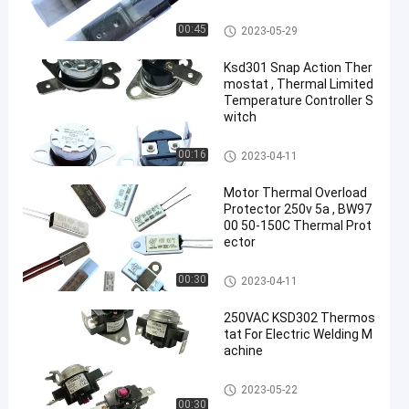
17AM Thermal Protector
00:45
2023-05-29
Ksd301 Snap Action Ther
mostat , Thermal Limited
Temperature Controller S
witch
KSD301 Bimetal Thermostat
00:16
2023-04-11
Motor Thermal Overload
Protector 250v 5a , BW97
00 50-150C Thermal Prot
ector
KSD301 Bimetal Thermostat
00:30
2023-04-11
250VAC KSD302 Thermos
tat For Electric Welding M
achine
KSD302 Thermostat
2023-05-22
00:30