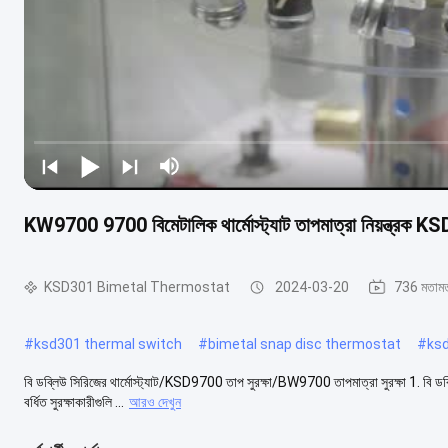
KW9700 9700 বিমেটালিক থার্মোস্ট্যাট তাপমাত্রা নিয়ন্ত্রক KSD
KSD301 Bimetal Thermostat
2024-03-20
736 মতাম
#
ksd301 thermal switch
#
bimetal snap disc thermostat
#
ks
বি ডব্লিউ সিরিজের থার্মোস্ট্যাট/KSD9700 তাপ সুরক্ষা/BW9700 তাপমাত্রা সুরক্ষা 1. বি ডব্লি
বর্ধিত সুরক্ষাকারীগুলি ...
আরও দেখুন