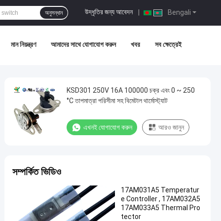
উদ্ধৃতির জন্য আবেদন
|
Bengali
অনুসন্ধান
মান নিয়ন্ত্রণ
আমাদের সাথে যোগাযোগ করুন
খবর
সব ক্ষেত্রেই
KSD301 250V 16A 100000 চক্র এবং 0 ~ 250
°C তাপমাত্রা পরিসীমা সহ বিমেটাল থার্মোস্ট্যাট
এখনই যোগাযোগ করুন
আরও জানুন
সম্পর্কিত ভিডিও
17AM031A5 Temperatur
e Controller , 17AM032A5
17AM033A5 Thermal Pro
tector