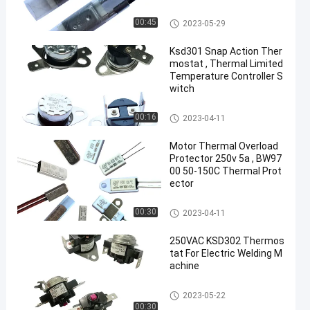
17AM Thermal Protector
00:45
2023-05-29
Ksd301 Snap Action Ther
mostat , Thermal Limited
Temperature Controller S
witch
KSD301 Bimetal Thermostat
00:16
2023-04-11
Motor Thermal Overload
Protector 250v 5a , BW97
00 50-150C Thermal Prot
ector
KSD301 Bimetal Thermostat
00:30
2023-04-11
250VAC KSD302 Thermos
tat For Electric Welding M
achine
KSD302 Thermostat
2023-05-22
00:30