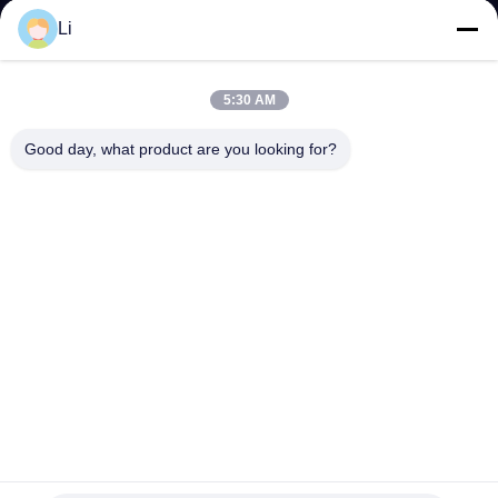
ভ্রমণ
Li
মান
5:30 AM
নিয়ন্ত্রণ
Good day, what product are you looking for?
আমাদের
সাথে
যোগাযোগ
করুন
খবর
9700K KSD9700 BW-ABJ তাপীয় সুইচ তাপমাত্রা নিয়ন্ত্রক
সব
Thermal Overload Protector Switch
2026-04-15