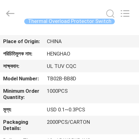
Heng
Hao
Electric
Co.,
Ltd.
Thermal Overload Protector Switch
All
Rights
বাড়ি
Reserved.
Place of Origin:
CHINA
পণ্য
পরিচিতিমুলক নাম:
HENGHAO
সাক্ষ্যদান:
UL TUV CQC
VR
Model Number:
TB02B-BB8D
প্রদর্শন
Minimum Order
1000PCS
Quantity:
আমাদের
মূল্য:
USD 0.1~0.3PCS
সম্পর্কে
Packaging
2000PCS/CARTON
Details:
কারখানা