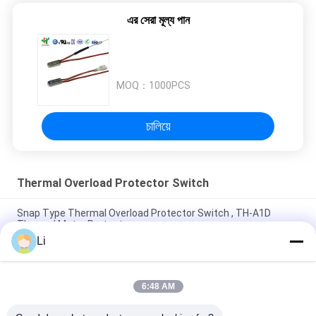
এর সেরা মূল্য পান
MOQ：
1000PCS
চালিয়ে
Thermal Overload Protector Switch
Snap Type Thermal Overload Protector Switch , TH-A1D
Thermal Motor Protector
Li
Plastic Case Thermal Protection Switch Normally Open Type
For Lighting Devices
6:48 AM
High Sensitive Thermal Overload Protector Switch Resettable
Thermal Fuse Protectors