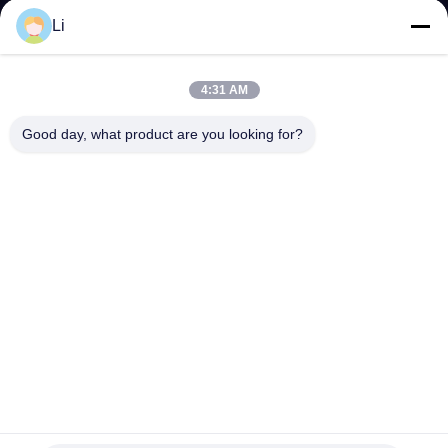
ভ্রমণ
Li
মান
4:31 AM
নিয়ন্ত্রণ
Good day, what product are you looking for?
আমাদের
সাথে
যোগাযোগ
করুন
খবর
TB02B-BB8D Bimetallic Thermostat , TB05-BB5D Snap
Action Thermostat BH-TB02B-B8D
সব
Thermal Overload Protector Switch
2023-06-30